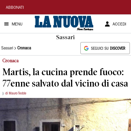
La
ABBONATI
Nuova
MENU
ACCEDI
Sardegna
Sassari
Sassari
Cronaca
SEGUICI SU
DISCOVER
Cronaca
Martis, la cucina prende fuoco:
77enne salvato dal vicino di casa
di Mauro Tedde