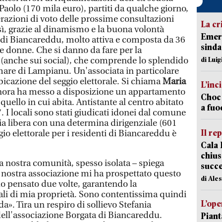
aolo (170 mila euro), partiti da qualche giorno,
razioni di voto delle prossime consultazioni
La cr
sì, grazie al dinamismo e la buona volontà
Emerg
 di Biancareddu, molto attiva e composta da 36
sinda
e donne. Che si danno da fare per la
 (anche sui social), che comprende lo splendido
di Luig
are di Lampianu. Un'associata in particolare
bicazione del seggio elettorale. Si chiama
Maria
L’inc
gnora ha messo a disposizione un appartamento
Choc 
i quello in cui abita. Antistante al centro abitato
a fuo
 I locali sono stati giudicati idonei dal comune
 via libera con una determina dirigenziale (601
Il re
io elettorale per i residenti di Biancareddu è
Cala 
chius
 la nostra comunità, spesso isolata – spiega
succ
 nostra associazione mi ha prospettato questo
di Ale
ho pensato due volte, garantendo la
cali di mia proprietà. Sono contentissima quindi
L’ope
a». Tira un respiro di sollievo Stefania
ell'associazione Borgata di Biancareddu.
Piant