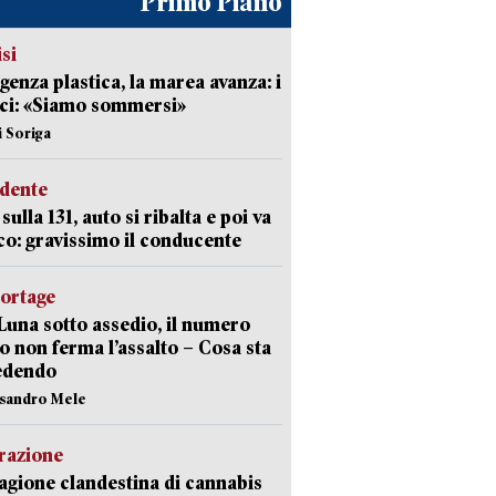
Primo Piano
isi
enza plastica, la marea avanza: i
ci: «Siamo sommersi»
i Soriga
idente
sulla 131, auto si ribalta e poi va
co: gravissimo il conducente
portage
Luna sotto assedio, il numero
o non ferma l’assalto – Cosa sta
edendo
ssandro Mele
razione
agione clandestina di cannabis