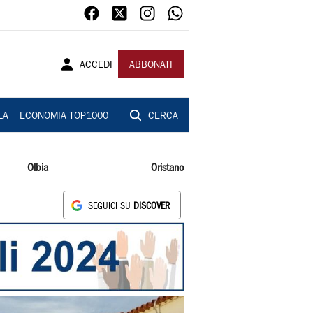
ACCEDI
ABBONATI
LA
ECONOMIA TOP1000
CERCA
Olbia
Oristano
SEGUICI SU
DISCOVER