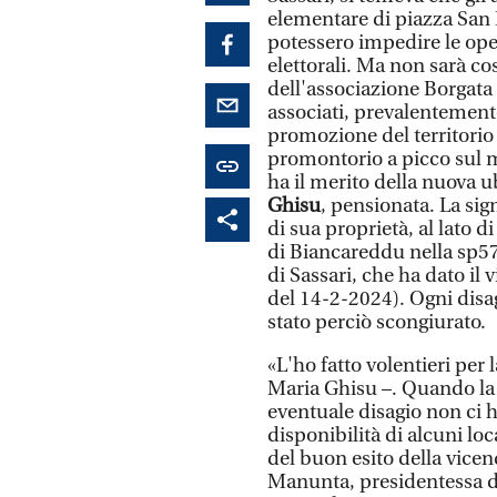
elementare di piazza San P
potessero impedire le ope
elettorali. Ma non sarà co
dell'associazione Borgata
associati, prevalentement
promozione del territorio
promontorio a picco sul m
ha il merito della nuova u
Ghisu
, pensionata. La si
di sua proprietà, al lato d
di Biancareddu nella sp57.
di Sassari, che ha dato il
del 14-2-2024). Ogni disag
stato perciò scongiurato.
«L'ho fatto volentieri per
Maria Ghisu –. Quando la
eventuale disagio non ci 
disponibilità di alcuni lo
del buon esito della vicend
Manunta, presidentessa d