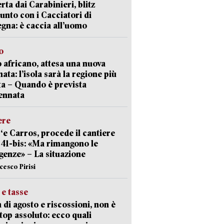
rta dai Carabinieri, blitz
unto con i Cacciatori di
gna: è caccia all’uomo
o
 africano, attesa una nuova
ata: l’isola sarà la regione più
ta – Quando è prevista
ennata
ere
‘e Carros, procede il cantiere
l 41-bis: «Ma rimangono le
enze» – La situazione
cesco Pirisi
 e tasse
 di agosto e riscossioni, non è
top assoluto: ecco quali