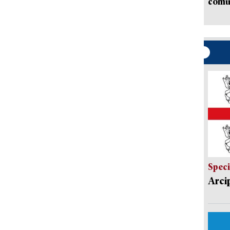
comun
Speci
Arci