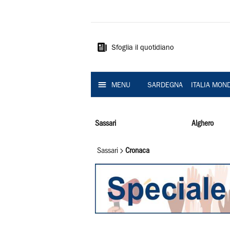
La
Nuova
Sardegna
Sfoglia il quotidiano
MENU
SARDEGNA
ITALIA MON
Sassari
Alghero
Sassari
Cronaca