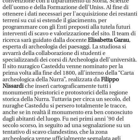
convenzione con il dipartimento di Storia, Scienze
dell'uomo e della Formazione dell'Uniss. Al fine di
ottenere i dati necessari per l'acquisizione dei restanti
terreni su cui si estende il giacimento, per
programmare con gli Enti preposti alla tutela futuri
interventi di scavo e valorizzazione del sito. Il team di
ricerca sarà guidato dalla docente
Elisabetta Garau
,
esperta di archeologia dei paesaggi. La studiosa si
avvarrà della collaborazione di studenti e
specializzandi dei corsi di Archeologia dell'università.
Il sito nuragico Casteddu venne nominato per la
prima volta alla fine del 1800, all’interno della “Carta
archeologica della Nurra”, realizzata da
Filippo
Nissardi
che inserì cartograficamente tutti i
monumenti preistorici e protostorici della regione
storica della Nurra. Tuttavia per circa un secolo, del
nuraghe Casteddu si persero totalmente le tracce,
anche se in realtà il monumento era ben conosciuto
dagli abitanti del luogo. Fu nei primi anni ’90 del
secolo scorso, in seguito ad una segnalazione su un
tentativo di scavo clandestino, che la zona
archeologica venne ufficialmente segnalata agli