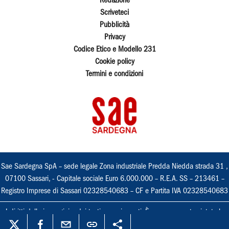
Redazione
Scriveteci
Pubblicità
Privacy
Codice Etico e Modello 231
Cookie policy
Termini e condizioni
Sae Sardegna SpA – sede legale Zona industriale Predda Niedda strada 31 ,
07100 Sassari, - Capitale sociale Euro 6.000.000 – R.E.A. SS – 213461 –
Registro Imprese di Sassari 02328540683 – CF e Partita IVA 02328540683
I diritti delle immagini e dei testi sono riservati. È espressamente vietata la
loro riproduzione con qualsiasi mezzo e l'adattamento totale o parziale.