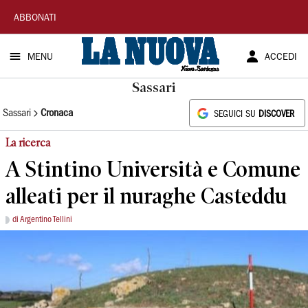
La
ABBONATI
Nuova
MENU
ACCEDI
Sardegna
Sassari
Sassari
Cronaca
SEGUICI SU
DISCOVER
La ricerca
A Stintino Università e Comune
alleati per il nuraghe Casteddu
di Argentino Tellini