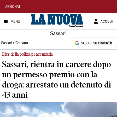
La
ABBONATI
Nuova
MENU
ACCEDI
Sardegna
Sassari
Sassari
Cronaca
SEGUICI SU
DISCOVER
Blitz della polizia penitenziaria
Sassari, rientra in carcere dopo
un permesso premio con la
droga: arrestato un detenuto di
43 anni