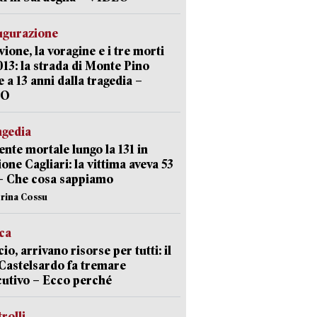
ugurazione
uvione, la voragine e i tre morti
013: la strada di Monte Pino
e a 13 anni dalla tragedia –
EO
agedia
ente mortale lungo la 131 in
ione Cagliari: la vittima aveva 53
– Che cosa sappiamo
erina Cossu
ica
cio, arrivano risorse per tutti: il
Castelsardo fa tremare
cutivo – Ecco perché
trolli