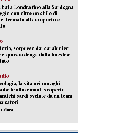
bai a Londra fino alla Sardegna
aggio con oltre un chilo di
le: fermato all’aeroporto e
ato
so
doria, sorpreso dai carabinieri
e spaccia droga dalla finestra:
tato
udio
ologia, la vita nei nuraghi
isola: le affascinanti scoperte
 antichi sardi svelate da un team
cercatori
nia Mura