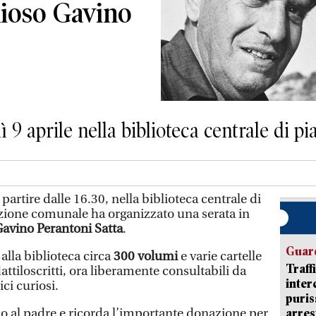
dioso Gavino
aprile nella biblioteca centrale di pia
 partire dalle 16.30, nella biblioteca centrale di
zione comunale ha organizzato una serata in
avino Perantoni Satta
.
Guard
alla biblioteca circa
300 volumi
e varie cartelle
Traff
attiloscritti, ora liberamente consultabili da
inter
ici curiosi.
puris
io al padre e ricorda l’importante donazione per
arres