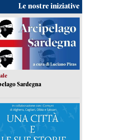
Le nostre iniziative
ale
pelago Sardegna