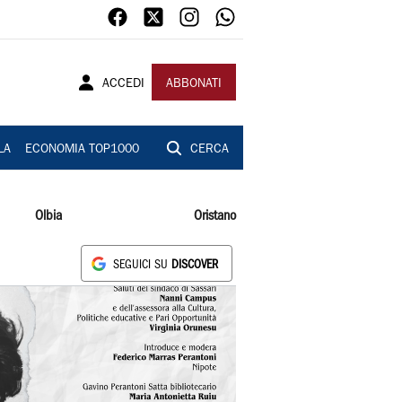
ACCEDI
ABBONATI
LA
ECONOMIA TOP1000
CERCA
Olbia
Oristano
SEGUICI SU
DISCOVER