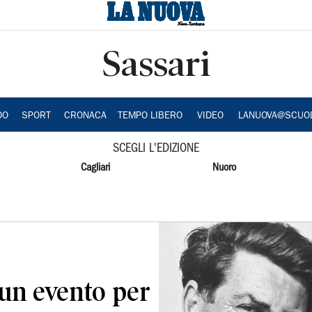
Sassari
DO
SPORT
CRONACA
TEMPO LIBERO
VIDEO
LANUOVA@SCUO
SCEGLI L'EDIZIONE
Cagliari
Nuoro
 un evento per