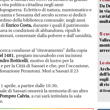
 vita politica cittadina negli anni
Da Du
opoguerra. Eclettico di natura, numismatico e
in vi
nquanta e Sessanta del secolo scorso si dedicò
cavia
rdino della biblioteca comunale; negli anni
mult
 di
Enrico Costa,
durante i quali il patrimonio
rsava in condizioni di abbandono, ripulì le
Il ca
ontenuti, cementate dalla polvere e dall’umidità,
Valle
mentr
ricerca condusse al “ritrovamento” della copia
arres
el 1481
, pregiato incunabolo con incisioni
ndro Botticelli
, motivo di lustro per la
Lo st
e per la Città di Sassari e che, per l’occasione,
Arche
donazione Perantoni. Morì a Sassari il 23
dell’
sugli
di ri
 aprile, a partire dalle 10.30,
le di Sassari onorerà la memoria di un altro
di Ile
Pompeo Calvia
, a cui sarà intitolata la sala
o.