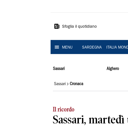
La
Nuova
Sardegna
Sfoglia il quotidiano
MENU
SARDEGNA
ITALIA MON
Sassari
Alghero
Sassari
Cronaca
Il ricordo
Sassari, martedì