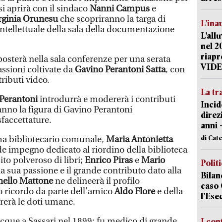
si aprirà con il sindaco
Nanni Campus
e
rginia Orunesu
che scopriranno la targa di
L’ina
 intellettuale della sala della documentazione
L’all
nel 2
riapr
posterà nella sala conferenze per una serata
VID
ssioni coltivate da
Gavino Perantoni Satta
, con
tributi video.
La tr
Perantoni
introdurrà e modererà i contributi
Incid
anno la figura di Gavino Perantoni
direz
sfaccettature.
anni 
di Cat
ma bibliotecario comunale,
Maria Antonietta
nde impegno dedicato al riordino della biblioteca
o polveroso di libri;
Enrico Piras
e
Mario
Polit
 sua passione e il grande contributo dato alla
Bilan
nello Mattone
ne delineerà il profilo
caso 
so ricordo da parte dell’amico
Aldo Flore
e della
l’Ese
brerà le doti umane.
cque a Sassari nel 1899; fu medico di grande
I con