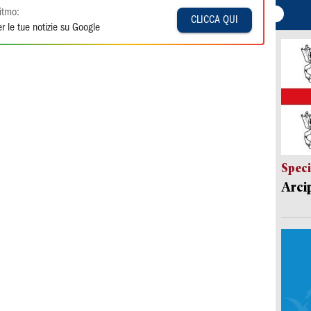
itmo:
CLICCA QUI
r le tue notizie su Google
Speci
Arci