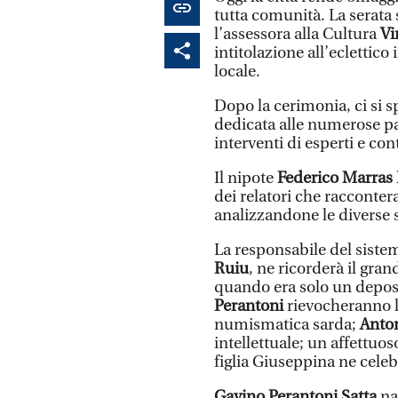
tutta comunità. La serata 
l’assessora alla Cultura
Vi
intitolazione all’eclettico
locale.
Dopo la cerimonia, ci si s
dedicata alle numerose pa
interventi di esperti e con
Il nipote
Federico Marras 
dei relatori che racconter
analizzandone le diverse 
La responsabile del siste
Ruiu
, ne ricorderà il gra
quando era solo un deposit
Perantoni
rievocheranno la
numismatica sarda;
Anto
intellettuale; un affettuo
figlia Giuseppina ne cele
Gavino Perantoni Satta
na