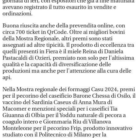
giornata di ieri, con espositori che già a fine mattinata
avevano registrato il tutto esaurito in vendite e
ordinazioni.
Buona riuscita anche della prevendita online, con
circa 700 ticket in QrCode. Oltre ai migliori bovini
della Mostra Regionale, altri premi sono stati
assegnati ad altre tipicità. Il prodotto di eccellenza tra
quelli presenti in Fiera è il miele Reina di Daniela
Pastacaldi di Ozieri, premiato non solo per l'altissima
qualità e la capacità di diversificazione delle
produzioni ma anche per l'attenzione alla cura delle
api.
Nella Mostra regionale dei formaggi Casu 2024, premi
per il pecorino del caseificio Barone Chessa di Osilo, il
vaccino del Sardinia Caseus di Anna Mura di
Macomer e menzioni speciali per i caseifici Tia
Giuanna di Olbia per il Yoddu naturale di pecora a
coagulo intero e Giommaria Riu di Villanova
Monteleone per il pecorino Frip, prodotto innovativo
studiato con il Politecnico di Milano per la