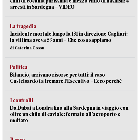
chili di cocaina purissima e mezzo chilo di hashish: 4
arresti in Sardegna – VIDEO
La tragedia
Incidente mortale lungo la 131 in direzione Cagliari:
la vittima aveva 53 anni – Che cosa sappiamo
di Caterina Cossu
Politica
Bilancio, arrivano risorse per tutti: il caso
Castelsardo fa tremare l’Esecutivo – Ecco perché
I controlli
Da Dubai a Londra fino alla Sardegna in viaggio con
oltre un chilo di caviale: fermato all’aeroporto e
multato
Il caso