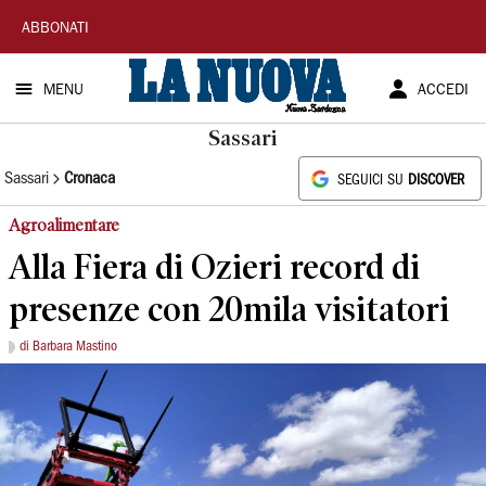
La
ABBONATI
Nuova
MENU
ACCEDI
Sardegna
Sassari
Sassari
Cronaca
SEGUICI SU
DISCOVER
Agroalimentare
Alla Fiera di Ozieri record di
presenze con 20mila visitatori
di Barbara Mastino