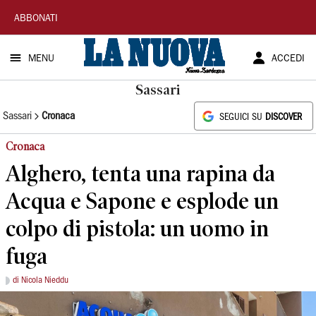
La
ABBONATI
Nuova
MENU
ACCEDI
Sardegna
Sassari
Sassari
Cronaca
SEGUICI SU
DISCOVER
Cronaca
Alghero, tenta una rapina da
Acqua e Sapone e esplode un
colpo di pistola: un uomo in
fuga
di Nicola Nieddu