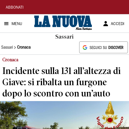
La
ABBONATI
Nuova
MENU
ACCEDI
Sardegna
Sassari
Sassari
Cronaca
SEGUICI SU
DISCOVER
Cronaca
Incidente sulla 131 all’altezza di
Giave: si ribalta un furgone
dopo lo scontro con un’auto