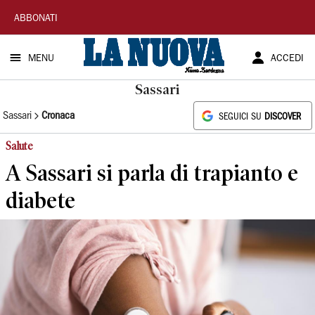
La
ABBONATI
Nuova
MENU
ACCEDI
Sardegna
Sassari
Sassari
Cronaca
SEGUICI SU
DISCOVER
Salute
A Sassari si parla di trapianto e
diabete