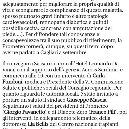
adeguatamente per migliorare la propria qualità di
vita e scongiurare le complicanze di questa malattia,
spesso piuttosto gravi (infarto e altre patologie
cardiovascolari, retinopatia diabetica e quindi
possibile cecità, cancrena con amputazione del
piede....). Per diffondere tali conoscenze e
consapevolezze tra il suo pubblico di riferimento, la
Prometeo tornerà, dunque, su questi temi dopo
averne parlato a Cagliari a settembre.
Il convegno a Sassari si terrà all’Hotel Leonardo Da
Vinci, con il supporto dell’agenzia Across Sardinia, e
comincerà alle 10 con un intervento di
Carla
Fundoni
, medica e Presidente della VI Commissione -
Salute e politiche sociali del Consiglio regionale. Per
quanto riguarda le autorità locali, è stato invitato a
portare un saluto il sindaco
Giuseppe Mascia
.
Seguiranno i saluti dei presidenti di Prometeo
(
Giorgio Pavanetto
) e di Diabete Zero (
Franco Pili
), poi
gli interventi, in collegamento telematico, della
dottoressa
Lia Bellis
del Centro nazionale trapianti