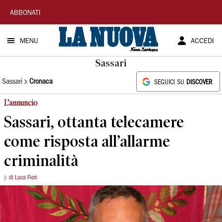
La
ABBONATI
Nuova
MENU
ACCEDI
Sardegna
Sassari
Sassari
Cronaca
SEGUICI SU
DISCOVER
L’annuncio
Sassari, ottanta telecamere
come risposta all’allarme
criminalità
di Luca Fiori