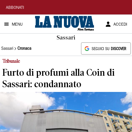
La
ABBONATI
Nuova
MENU
ACCEDI
Sardegna
Sassari
Sassari
Cronaca
SEGUICI SU
DISCOVER
Tribunale
Furto di profumi alla Coin di
Sassari: condannato