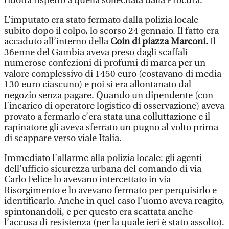
ridotta rispetto a quella sollecitata dalla Procura.
L’imputato era stato fermato dalla polizia locale
subito dopo il colpo, lo scorso 24 gennaio. Il fatto era
accaduto all’interno della
Coin di piazza Marconi.
Il
36enne del Gambia aveva preso dagli scaffali
numerose confezioni di profumi di marca per un
valore complessivo di 1450 euro (costavano di media
130 euro ciascuno) e poi si era allontanato dal
negozio senza pagare. Quando un dipendente (con
l’incarico di operatore logistico di osservazione) aveva
provato a fermarlo c’era stata una colluttazione e il
rapinatore gli aveva sferrato un pugno al volto prima
di scappare verso viale Italia.
Immediato l’allarme alla polizia locale: gli agenti
dell’ufficio sicurezza urbana del comando di via
Carlo Felice lo avevano intercettato in via
Risorgimento e lo avevano fermato per perquisirlo e
identificarlo. Anche in quel caso l’uomo aveva reagito,
spintonandoli, e per questo era scattata anche
l’accusa di resistenza (per la quale ieri è stato assolto).