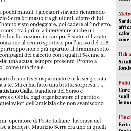
to.
a pochi minuti, i giocatori stavano rientrando
Mete
io Serra è rimasto tra gli ultimi, dietro di lui
Sarde
l’hanno visto ondeggiare, poi cadere all’indietro.
afric
ccorsi: tra i primi a intervenire anche un
calor
le due formazioni in campo. É stato utilizzato
zone 
dotazione al centro sportivo, poi l’arrivo del 118.
 purtroppo non è più ripartito. Il dramma sotto
Il d
 compagni del calcetto con i quali il 54enne si
 Mai una scusa, sempre presente. Pronto a
Si tuf
tto” come una finale.
fonda
tedì non ti sei risparmiato e te la sei giocata
Polit
 a te. Ma ci hai fatto una brutta sorpresa...»,
Cure 
ttistino Gallu
, bandiera del Sorso e
sugli
res e Olbia, oggi organizzatore di partite e
le nu
 quei valori dell’amicizia che non svaniscono
L’inc
nni, operatore di Poste Italiane (lavorava nel
Evita
ase a Badesi), Maurizio Serra era uno di quelli
l’aut