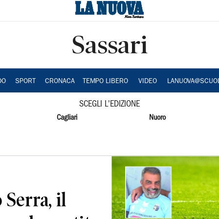
Sassari
DO
SPORT
CRONACA
TEMPO LIBERO
VIDEO
LANUOVA@SCUO
SCEGLI L'EDIZIONE
Cagliari
Nuoro
Serra, il