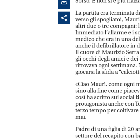
Sorso. E non si è più rialza
La partita era terminata d
verso gli spogliatoi, Mauriz
altri due o tre compagni: 
Immediato l’allarme e i so
medico che era in una del
anche il defibrillatore in 
Il cuore di Maurizio Serra
gli occhi degli amici e dei
ritrovava ogni settimana.
giocarsi la sfida a “calcio
«Ciao Maurì, come ogni mar
sino alla fine come piaceva
così ha scritto sui social
Ba
protagonista anche con Tor
terzo tempo per coltivare
mai.
Padre di una figlia di 20 a
settore del recapito con b