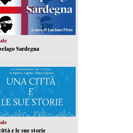
ale
pelago Sardegna
ale
ittà e le sue storie