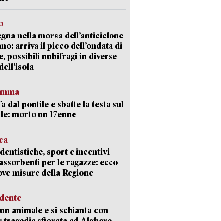
o
gna nella morsa dell’anticiclone
ano: arriva il picco dell’ondata di
e, possibili nubifragi in diverse
dell’isola
ramma
fa dal pontile e sbatte la testa sul
le: morto un 17enne
ica
dentistiche, sport e incentivi
 assorbenti per le ragazze: ecco
ove misure della Regione
idente
 un animale e si schianta con
o: tragedia sfiorata ad Alghero