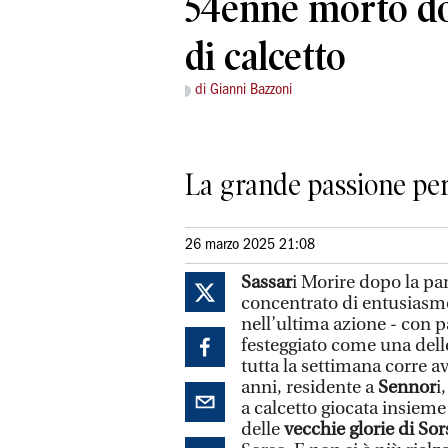
54enne morto do
di calcetto
di Gianni Bazzoni
La grande passione per
26 marzo 2025 21:08
Sassar
i Morire dopo la par
concentrato di entusiasmo,
nell’ultima azione - con p
festeggiato come una delle 
tutta la settimana corre av
anni, residente a
Sennor
i
a calcetto giocata insieme
delle
vecchie glorie di Sor