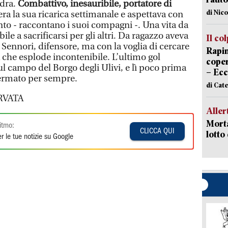
dra.
Combattivo, inesauribile, portatore di
di Nic
 era la sua ricarica settimanale e aspettava con
o - raccontano i suoi compagni -. Una vita da
e a sacrificarsi per gli altri. Da ragazzo aveva
Il co
l Sennori, difensore, ma con la voglia di cercare
Rapin
oia che esplode incontenibile. L’ultimo gol
coper
l campo del Borgo degli Ulivi, e lì poco prima
– Ecc
 fermato per sempre.
di Cat
RVATA
Aller
Morta
itmo:
CLICCA QUI
lotto
r le tue notizie su Google