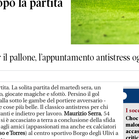
po la partita
 il pallone, l’appuntamento antistress 
tita. La solita partita del martedì sera, un
 giocate magiche e sfottò. Persino il gol
alla sotto le gambe del portiere avversario -
cose più belle. Il classico antistress per chi
I soc
anti e indietro per lavoro.
Maurizio Serra
, 54
Choc 
, si è accasciato a terra a conclusione della sfida
malor
 agli amici (appassionati ma anche ex calciatori
accas
so e Torres
) al centro sportivo Borgo degli Ulivi a
criti