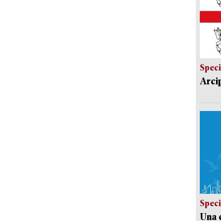
Speci
Arci
Speci
Una c