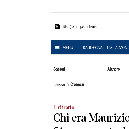
La
Nuova
Sardegna
Sfoglia il quotidiano
MENU
SARDEGNA
ITALIA MON
Sassari
Alghero
Sassari
Cronaca
Il ritratto
Chi era Maurizio 