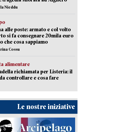
ola Nieddu
lpo
a alle poste: armato e col volto
to si fa consegnare 20mila euro
o che cosa sappiamo
erina Cossu
ta alimentare
della richiamata per Listeria: il
 da controllare e cosa fare
Le nostre iniziative