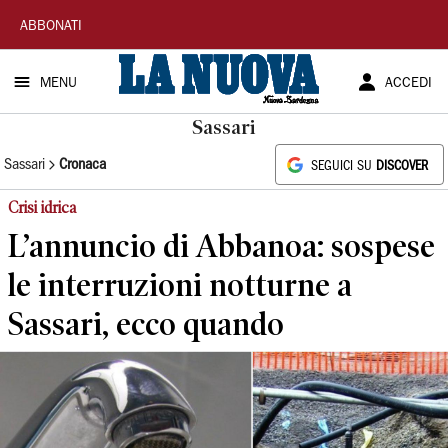
La
ABBONATI
Nuova
MENU
ACCEDI
Sardegna
Sassari
Sassari
Cronaca
SEGUICI SU
DISCOVER
Crisi idrica
L’annuncio di Abbanoa: sospese
le interruzioni notturne a
Sassari, ecco quando