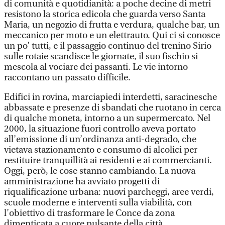
di comunità e quotidianità: a poche decine di metri
resistono la storica edicola che guarda verso Santa
Maria, un negozio di frutta e verdura, qualche bar, un
meccanico per moto e un elettrauto. Qui ci si conosce
un po’ tutti, e il passaggio continuo del trenino Sirio
sulle rotaie scandisce le giornate, il suo fischio si
mescola al vociare dei passanti. Le vie intorno
raccontano un passato difficile.
Edifici in rovina, marciapiedi interdetti, saracinesche
abbassate e presenze di sbandati che ruotano in cerca
di qualche moneta, intorno a un supermercato. Nel
2000, la situazione fuori controllo aveva portato
all’emissione di un’ordinanza anti-degrado, che
vietava stazionamento e consumo di alcolici per
restituire tranquillità ai residenti e ai commercianti.
Oggi, però, le cose stanno cambiando. La nuova
amministrazione ha avviato progetti di
riqualificazione urbana: nuovi parcheggi, aree verdi,
scuole moderne e interventi sulla viabilità, con
l’obiettivo di trasformare le Conce da zona
dimenticata a cuore pulsante della città.