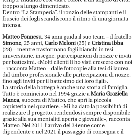
troppo a lungo dimenticato.
Dentro “La Stamperia”, il ronzio delle stampanti e il
fruscio dei fogli scandiscono il ritmo di una giornata
intensa.
Matteo Fonnesu
, 34 anni guida il suo team – il fratello
Simone
, 25 anni,
Carlo Meloni
(25) e
Cristina Ibba
(28) – mentre trasformano fogli bianchi in tesi
universitarie, insegne, partecipazioni di nozze e inviti
per battesimi. «Molti clienti li ho visti crescere con noi
– racconta Matteo – dalle fotocopie alla tesi di laurea,
dal timbro professionale alle partecipazioni di nozze,
fino agli inviti per il battesimo dei loro figli».
La storia della bottega è anche una storia di famiglia.
Tutto è cominciato nel 1994 grazie a
Maria Graziella
Manca
, suocera di Matteo, che aprì la piccola
copisteria nel quartiere. «Mi ha dato la possibilità di
realizzare il progetto, rendendosi sempre disponibile
grazie alla sua mentalità aperta e giovanile», racconta
Matteo. Nel 2011 l’arrivo del 34enne come
dipendente e nel 2021 il passaggio di consegna e il