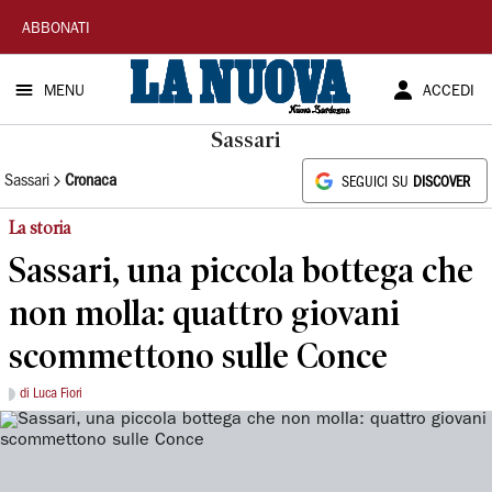
La
ABBONATI
Nuova
MENU
ACCEDI
Sardegna
Sassari
Sassari
Cronaca
SEGUICI SU
DISCOVER
La storia
Sassari, una piccola bottega che
non molla: quattro giovani
scommettono sulle Conce
di Luca Fiori