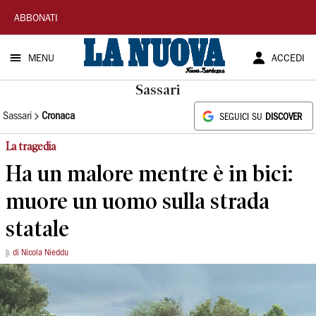
La
ABBONATI
Nuova
MENU
ACCEDI
Sardegna
Sassari
Sassari
Cronaca
SEGUICI SU
DISCOVER
La tragedia
Ha un malore mentre è in bici:
muore un uomo sulla strada
statale
di Nicola Nieddu