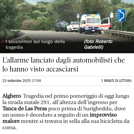
◗
I soccorritori sul luogo della
(foto Roberto
tragedia
Gabrielli)
L’allarme lanciato dagli automobilisti che
lo hanno visto accasciarsi
23 settembre 2025 17:04
1 MINUTI DI LETTURA
Alghero
Tragedia nel primo pomeriggio di oggi lungo
la strada statale 291, all’altezza dell’ingresso per
Tanca de Las Peras
poco prima di Surigheddu, dove
un uomo è deceduto a seguito di un
improvviso
malore
mentre si trovava in sella alla sua bicicletta da
corsa.