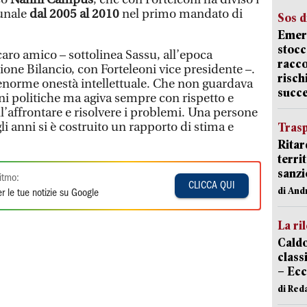
unale
dal 2005 al 2010
nel primo mandato di
Sos d
Emerg
stocc
aro amico – sottolinea Sassu, all’epoca
racco
one Bilancio, con Forteleoni vice presidente –.
risch
enorme onestà intellettuale. Che non guardava
succ
oni politiche ma agiva sempre con rispetto e
l’affrontare e risolvere i problemi. Una persone
li anni si è costruito un rapporto di stima e
Trasp
Ritar
terri
sanzi
itmo:
CLICCA QUI
di And
r le tue notizie su Google
La ri
Caldo
classi
– Ecc
di Red