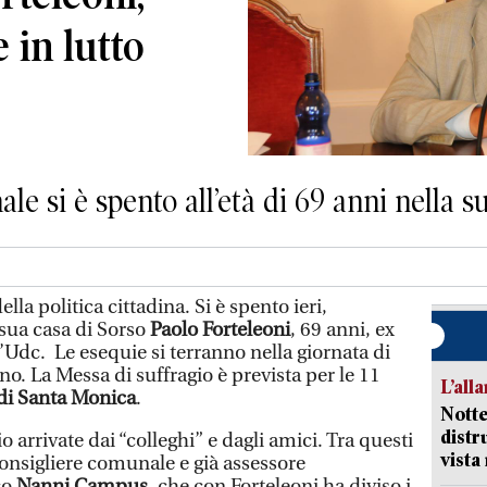
e in lutto
le si è spento all’età di 69 anni nella s
la politica cittadina. Si è spento ieri,
sua casa di Sorso
Paolo Forteleoni
, 69 anni, ex
’Udc. Le esequie si terranno nella giornata di
. La Messa di suffragio è prevista per le 11
L’all
 di Santa Monica
.
Notte
distr
o arrivate dai “colleghi” e dagli amici. Tra questi
vist
consigliere comunale e già assessore
co
Nanni Campus
, che con Forteleoni ha diviso i