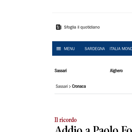
La
Nuova
Sardegna
Sfoglia il quotidiano
MENU
SARDEGNA
ITALIA MON
Sassari
Alghero
Sassari
Cronaca
Il ricordo
Addio a Paolo Fo