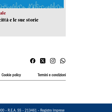
ale
ittà e le sue storie
Cookie policy
Termini e condizioni
000 – R.E.A. SS – 213461 – Registro Imprese