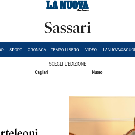
Sassari
DO
SPORT
CRONACA
TEMPO LIBERO
VIDEO
LANUOVA@SCUO
SCEGLI L'EDIZIONE
Cagliari
Nuoro
rteleoni,