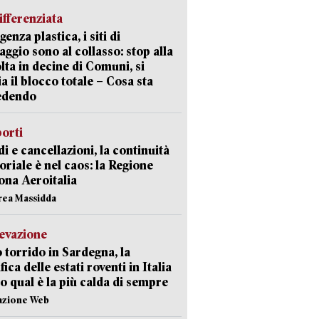
ifferenziata
enza plastica, i siti di
aggio sono al collasso: stop alla
lta in decine di Comuni, si
ia il blocco totale – Cosa sta
edendo
orti
di e cancellazioni, la continuità
toriale è nel caos: la Regione
ona Aeroitalia
rea Massidda
levazione
 torrido in Sardegna, la
fica delle estati roventi in Italia
o qual è la più calda di sempre
azione Web