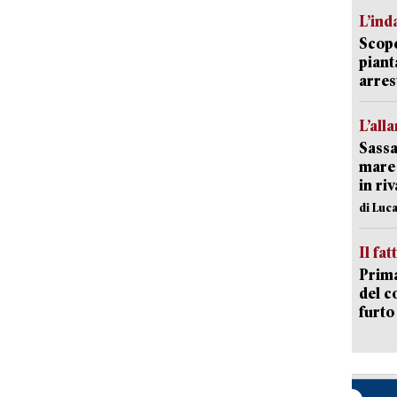
L’ind
Scope
piant
arres
L’all
Sassa
mare 
in ri
di Luca
Il fat
Prima
del c
furto