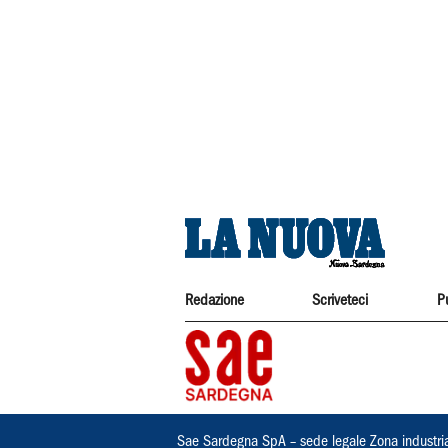
Redazione
Scriveteci
P
Sae Sardegna SpA – sede legale Zona industri