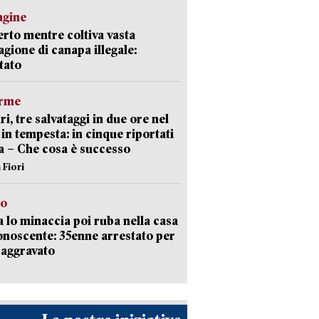
agine
rto mentre coltiva vasta
agione di canapa illegale:
tato
arme
ri, tre salvataggi in due ore nel
in tempesta: in cinque riportati
va – Che cosa è successo
 Fiori
to
 lo minaccia poi ruba nella casa
onoscente: 35enne arrestato per
 aggravato