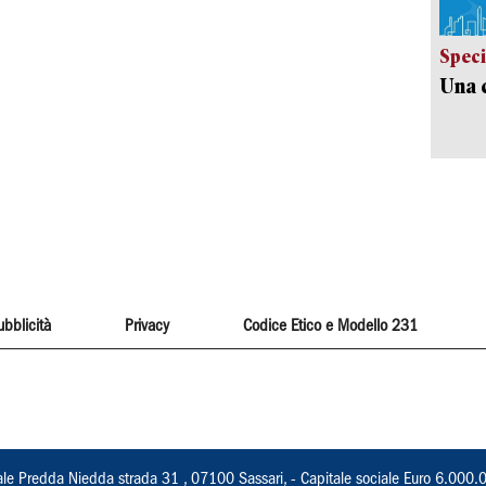
Speci
Una c
ubblicità
Privacy
Codice Etico e Modello 231
ale Predda Niedda strada 31 , 07100 Sassari, - Capitale sociale Euro 6.000.