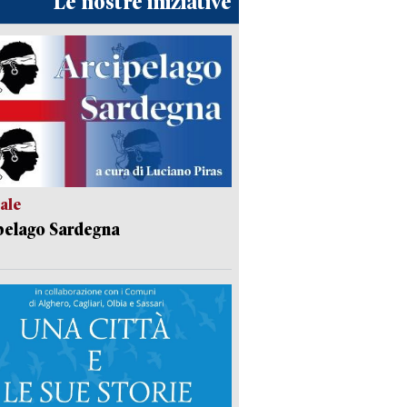
Le nostre iniziative
ale
pelago Sardegna