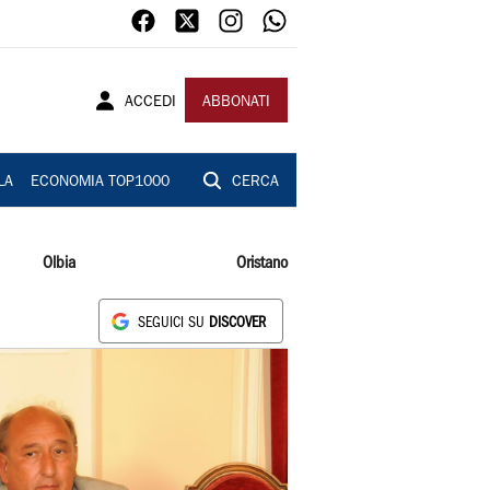
ACCEDI
ABBONATI
LA
ECONOMIA TOP1000
CERCA
Olbia
Oristano
SEGUICI SU
DISCOVER