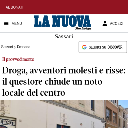
La
ABBONATI
Nuova
MENU
ACCEDI
Sardegna
Sassari
Sassari
Cronaca
SEGUICI SU
DISCOVER
Il provvedimento
Droga, avventori molesti e risse:
il questore chiude un noto
locale del centro