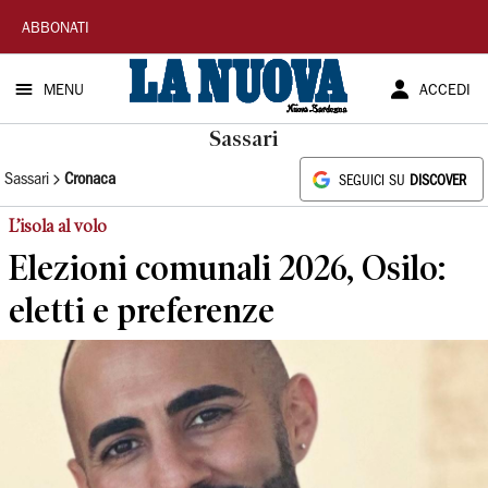
La
ABBONATI
Nuova
MENU
ACCEDI
Sardegna
Sassari
Sassari
Cronaca
SEGUICI SU
DISCOVER
L’isola al volo
Elezioni comunali 2026, Osilo:
eletti e preferenze