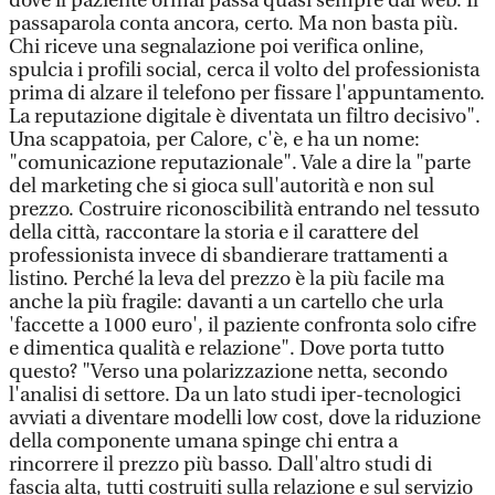
dove il paziente ormai passa quasi sempre dal web. Il
passaparola conta ancora, certo. Ma non basta più.
Chi riceve una segnalazione poi verifica online,
spulcia i profili social, cerca il volto del professionista
prima di alzare il telefono per fissare l'appuntamento.
La reputazione digitale è diventata un filtro decisivo".
Una scappatoia, per Calore, c'è, e ha un nome:
"comunicazione reputazionale". Vale a dire la "parte
del marketing che si gioca sull'autorità e non sul
prezzo. Costruire riconoscibilità entrando nel tessuto
della città, raccontare la storia e il carattere del
professionista invece di sbandierare trattamenti a
listino. Perché la leva del prezzo è la più facile ma
anche la più fragile: davanti a un cartello che urla
'faccette a 1000 euro', il paziente confronta solo cifre
e dimentica qualità e relazione". Dove porta tutto
questo? "Verso una polarizzazione netta, secondo
l'analisi di settore. Da un lato studi iper-tecnologici
avviati a diventare modelli low cost, dove la riduzione
della componente umana spinge chi entra a
rincorrere il prezzo più basso. Dall'altro studi di
fascia alta, tutti costruiti sulla relazione e sul servizio