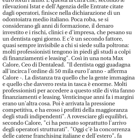
euro lordi l'anno. È questa la cifra che, secondo le
rilevazioni Istat e dell'Agenzia delle Entrate citate
dagli operatori, finisce nella dichiarazione di un
odontoiatra medio italiano. Poca roba, se si
considerano gli anni di formazione, il denaro
investito e i rischi, clinici e d'impresa, che pesano su
un dentista ogni giorno. E c'è un secondo fattore,
quasi sempre invisibile a chi si siede sulla poltrona:
molti professionisti tengono in piedi gli studi a colpi
di finanziamenti e leasing". Così in una nota Max
Calore, Ceo di Dentalead. "Il dentista oggi guadagna
all'incirca l'ordine di 50 mila euro l'anno - afferma
Calore -. La distanza tra quello che la gente immagina
e quello che davvero resta in tasca è enorme. Molti
professionisti per accedere a questo stile di vita fanno
finanziamenti e leasing. Venticinque anni fa i margini
erano un'altra cosa. Poi è arrivata la pressione
competitiva, e ha eroso i profitti della maggioranza
degli studi indipendenti". A rovesciare gli equilibri,
secondo Calore, "ci ha pensato soprattutto l'arrivo
degli operatori strutturati". "Oggi c'è la concorrenza
delle catene franchising italiane e dell'estero", fa