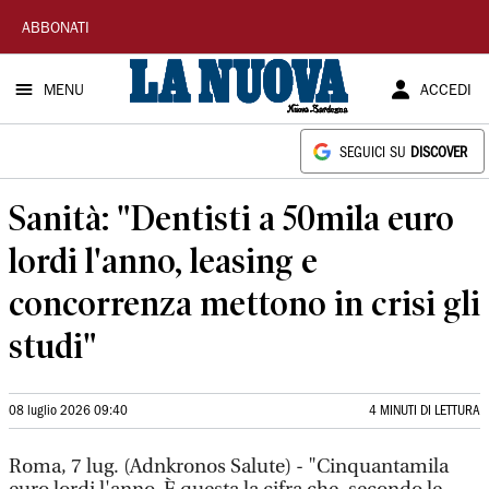
La
ABBONATI
Nuova
MENU
ACCEDI
Sardegna
SEGUICI SU
DISCOVER
Sanità: "Dentisti a 50mila euro
lordi l'anno, leasing e
concorrenza mettono in crisi gli
studi"
08 luglio 2026 09:40
4 MINUTI DI LETTURA
Roma, 7 lug. (Adnkronos Salute) - "Cinquantamila