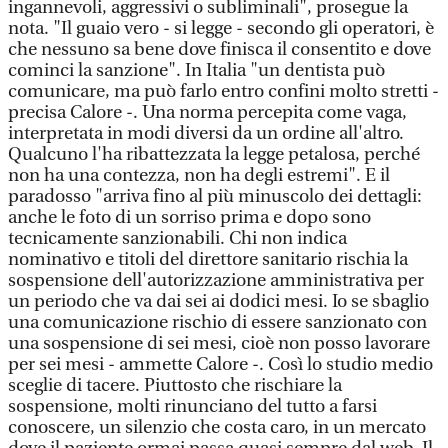
ingannevoli, aggressivi o subliminali", prosegue la
nota. "Il guaio vero - si legge - secondo gli operatori, è
che nessuno sa bene dove finisca il consentito e dove
cominci la sanzione". In Italia "un dentista può
comunicare, ma può farlo entro confini molto stretti -
precisa Calore -. Una norma percepita come vaga,
interpretata in modi diversi da un ordine all'altro.
Qualcuno l'ha ribattezzata la legge petalosa, perché
non ha una contezza, non ha degli estremi". E il
paradosso "arriva fino al più minuscolo dei dettagli:
anche le foto di un sorriso prima e dopo sono
tecnicamente sanzionabili. Chi non indica
nominativo e titoli del direttore sanitario rischia la
sospensione dell'autorizzazione amministrativa per
un periodo che va dai sei ai dodici mesi. Io se sbaglio
una comunicazione rischio di essere sanzionato con
una sospensione di sei mesi, cioè non posso lavorare
per sei mesi - ammette Calore -. Così lo studio medio
sceglie di tacere. Piuttosto che rischiare la
sospensione, molti rinunciano del tutto a farsi
conoscere, un silenzio che costa caro, in un mercato