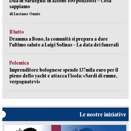
Dda in Sardegna: in azione 100 poliziotti – Cosa
sappiamo
di Luciano Onnis
Il lutto
Dramma a Bono, la comunità si prepara a dare
l'ultimo saluto a Luigi Solinas – La data dei funerali
Polemica
Imprenditore bolognese spende 137mila euro per il
pieno dello yacht e attacca l’isola: «Sardi di emme,
vergognatevi»
Le nostre iniziative