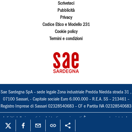
Scriveteci
Pubblicità
Privacy
Codice Etico e Modello 231
Cookie policy
Termini e condizioni
Sae Sardegna SpA – sede legale Zona industriale Predda Niedda strada 31 ,
07100 Sassari, - Capitale sociale Euro 6.000.000 – R.E.A. SS – 213461 –
Registro Imprese di Sassari 02328540683 – CF e Partita IVA 02328540683
I diritti delle immagini e dei testi sono riservati. È espressamente vietata la
loro riproduzione con qualsiasi mezzo e l'adattamento totale o parziale.