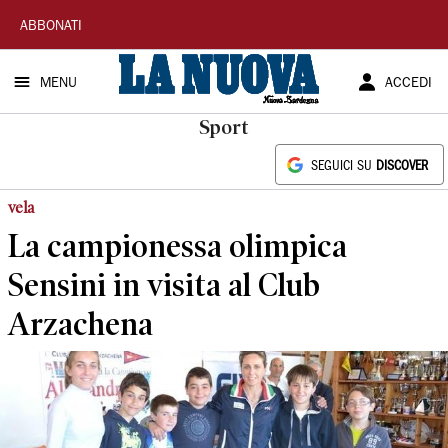
La
ABBONATI
Nuova
MENU
ACCEDI
Sardegna
Sport
SEGUICI SU
DISCOVER
vela
La campionessa olimpica
Sensini in visita al Club
Arzachena