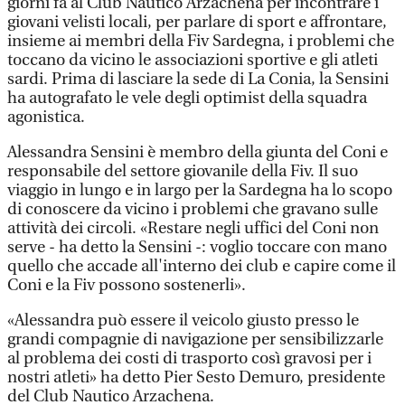
giorni fa al Club Nautico Arzachena per incontrare i
giovani velisti locali, per parlare di sport e affrontare,
insieme ai membri della Fiv Sardegna, i problemi che
toccano da vicino le associazioni sportive e gli atleti
sardi. Prima di lasciare la sede di La Conia, la Sensini
ha autografato le vele degli optimist della squadra
agonistica.
Alessandra Sensini è membro della giunta del Coni e
responsabile del settore giovanile della Fiv. Il suo
viaggio in lungo e in largo per la Sardegna ha lo scopo
di conoscere da vicino i problemi che gravano sulle
attività dei circoli. «Restare negli uffici del Coni non
serve - ha detto la Sensini -: voglio toccare con mano
quello che accade all'interno dei club e capire come il
Coni e la Fiv possono sostenerli».
«Alessandra può essere il veicolo giusto presso le
grandi compagnie di navigazione per sensibilizzarle
al problema dei costi di trasporto così gravosi per i
nostri atleti» ha detto Pier Sesto Demuro, presidente
del Club Nautico Arzachena.