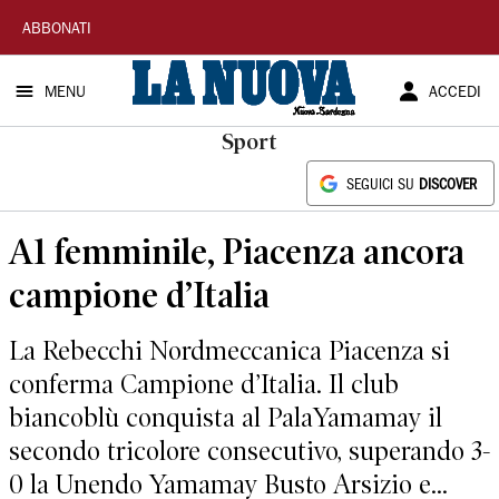
La
ABBONATI
Nuova
MENU
ACCEDI
Sardegna
Sport
SEGUICI SU
DISCOVER
A1 femminile, Piacenza ancora
campione d’Italia
La Rebecchi Nordmeccanica Piacenza si
conferma Campione d’Italia. Il club
biancoblù conquista al PalaYamamay il
secondo tricolore consecutivo, superando 3-
0 la Unendo Yamamay Busto Arsizio e...