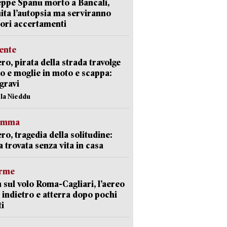
ppe Spanu morto a Bancali,
ita l’autopsia ma serviranno
iori accertamenti
ente
ro, pirata della strada travolge
o e moglie in moto e scappa:
gravi
ola Nieddu
ramma
ro, tragedia della solitudine:
 trovata senza vita in casa
arme
 sul volo Roma-Cagliari, l’aereo
 indietro e atterra dopo pochi
i