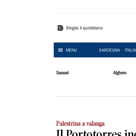
La
Nuova
Sardegna
Sfoglia il quotidiano
MENU
SARDEGNA
ITALI
Sassari
Alghero
Palestrina a valanga
Il Portotorres inc