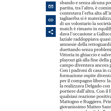
sbando e senza alcuna pro
partita, tra l’altro, è com
contestava l’erba alta all
tagliaerba si è materializz
di un volontario la società
match è rimasto in equilibr
dava l’occasione a Gallucci
laziale raddoppiava quasi 
amnesie della retroguardia
duettando senza problemi 
Vittoria in ghiaccio e salv
playout già alla fine della 
campo diventava ancora pi
Con i padroni di casa in ca
formazione ospite diventava
per il compagno libero: la
la realizzava Delgado con 
portiere dall’altra. Con il
qualsiasi reazione positiv
Mattogno e Ruggiero. Prima
giovanissimo Matteo Sanna,