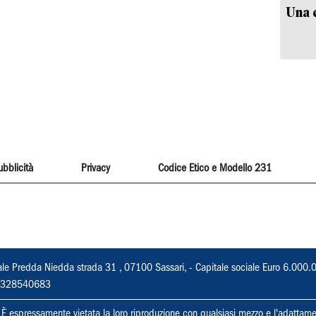
Una c
ubblicità
Privacy
Codice Etico e Modello 231
ale Predda Niedda strada 31 , 07100 Sassari, - Capitale sociale Euro 6.000.
 02328540683
ti. È espressamente vietata la loro riproduzione con qualsiasi mezzo e l'adattame