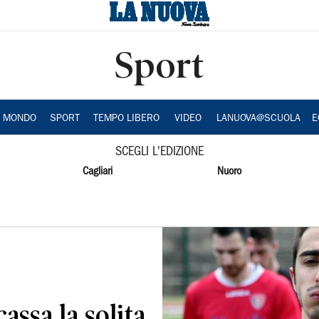
Sport
A MONDO
SPORT
TEMPO LIBERO
VIDEO
LANUOVA@SCUOLA
E
SCEGLI L'EDIZIONE
Cagliari
Nuoro
assa la solita