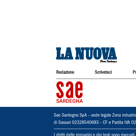
Redazione
Scriveteci
P
Sae Sardegna SpA – sede legale Zona industri
di Sassari 02328540683 – CF e Partita IVA
I diritti delle immagini e dei testi sono riserva