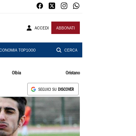
ACCEDI
ABBONATI
CONOMIA TOP1000
CERCA
Olbia
Oristano
SEGUICI SU
DISCOVER