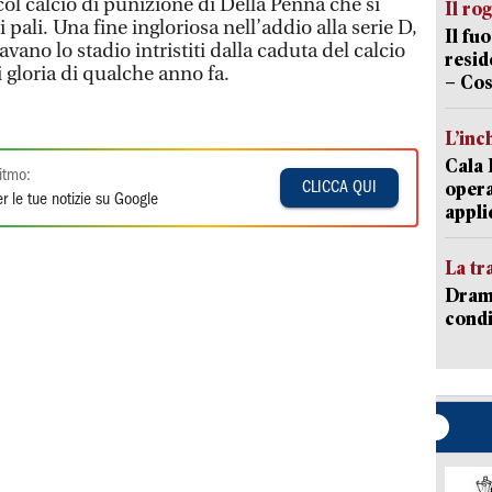
col calcio di punizione di Della Penna che si
Il ro
i pali. Una fine ingloriosa nell’addio alla serie D,
Il fu
vano lo stadio intristiti dalla caduta del calcio
resid
i gloria di qualche anno fa.
– Cos
L’inc
Cala 
itmo:
opera
CLICCA QUI
r le tue notizie su Google
appli
La tr
Dramm
condi