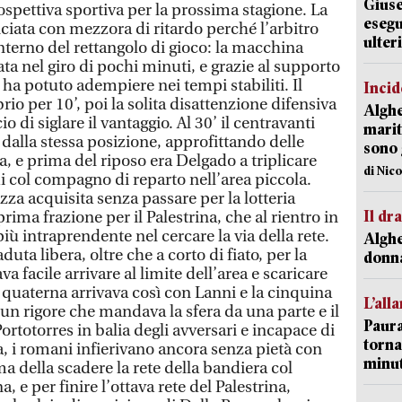
Giuse
spettiva sportiva per la prossima stagione. La
esegu
inciata con mezzora di ritardo perché l’arbitro
ulter
’interno del rettangolo di gioco: la macchina
ata nel giro di pochi minuti, e grazie al supporto
 ha potuto adempiere nei tempi stabiliti. Il
Incid
io per 10’, poi la solita disattenzione difensiva
Alghe
o di siglare il vantaggio. Al 30’ il centravanti
marit
dalla stessa posizione, approfittando delle
sono 
, e prima del riposo era Delgado a triplicare
di Nic
col compagno di reparto nell’area piccola.
ezza acquisita senza passare per la lotteria
Il d
prima frazione per il Palestrina, che al rientro in
ù intraprendente nel cercare la via della rete.
Alghe
duta libera, oltre che a corto di fiato, per la
donna
 facile arrivare al limite dell’area e scaricare
 quaterna arrivava così con Lanni e la cinquina
L’all
un rigore che mandava la sfera da una parte e il
Paura
 Portotorres in balia degli avversari e incapace di
torna
a, i romani infierivano ancora senza pietà con
minut
 della scadere la rete della bandiera col
 e per finire l’ottava rete del Palestrina,