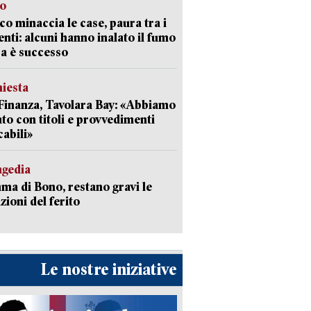
go
oco minaccia le case, paura tra i
enti: alcuni hanno inalato il fumo
a è successo
hiesta
Finanza, Tavolara Bay: «Abbiamo
to con titoli e provvedimenti
cabili»
agedia
a di Bono, restano gravi le
zioni del ferito
Le nostre iniziative