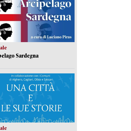
ale
pelago Sardegna
ale