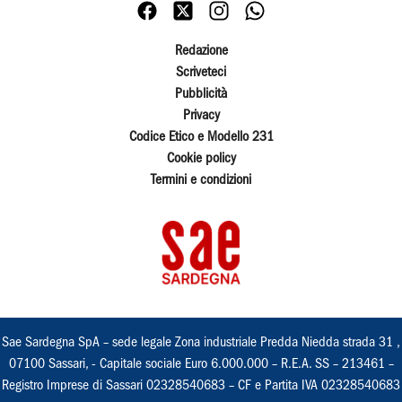
Redazione
Scriveteci
Pubblicità
Privacy
Codice Etico e Modello 231
Cookie policy
Termini e condizioni
Sae Sardegna SpA – sede legale Zona industriale Predda Niedda strada 31 ,
07100 Sassari, - Capitale sociale Euro 6.000.000 – R.E.A. SS – 213461 –
Registro Imprese di Sassari 02328540683 – CF e Partita IVA 02328540683