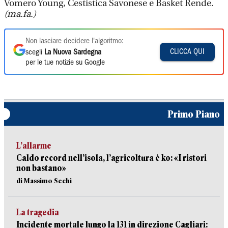
Vomero Young, Cestistica Savonese e Basket Rende.
(ma.fa.)
Non lasciare decidere l'algoritmo:
CLICCA QUI
scegli
La Nuova Sardegna
per le tue notizie su Google
Primo Piano
L’allarme
Caldo record nell’isola, l’agricoltura è ko: «I ristori
non bastano»
di Massimo Sechi
La tragedia
Incidente mortale lungo la 131 in direzione Cagliari: