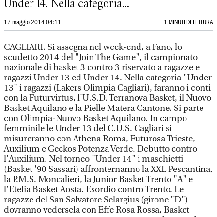
Under 14. Nella categoria...
17 maggio 2014 04:11
1 MINUTI DI LETTURA
CAGLIARI. Si assegna nel week-end, a Fano, lo
scudetto 2014 del "Join The Game", il campionato
nazionale di basket 3 contro 3 riservato a ragazze e
ragazzi Under 13 ed Under 14. Nella categoria "Under
13" i ragazzi (Lakers Olimpia Cagliari), faranno i conti
con la Futurvirtus, l'U.S.D. Terranova Basket, il Nuovo
Basket Aquilano e la Pielle Matera Cantone. Si parte
con Olimpia-Nuovo Basket Aquilano. In campo
femminile le Under 13 del C.U.S. Cagliari si
misureranno con Athena Roma, Futurosa Trieste,
Auxilium e Geckos Potenza Verde. Debutto contro
l'Auxilium. Nel torneo "Under 14" i maschietti
(Basket '90 Sassari) affronternanno la XXL Pescantina,
la P.M.S. Moncalieri, la Junior Basket Trento "A" e
l'Etelia Basket Aosta. Esordio contro Trento. Le
ragazze del San Salvatore Selargius (girone "D")
dovranno vedersela con Effe Rosa Rossa, Basket