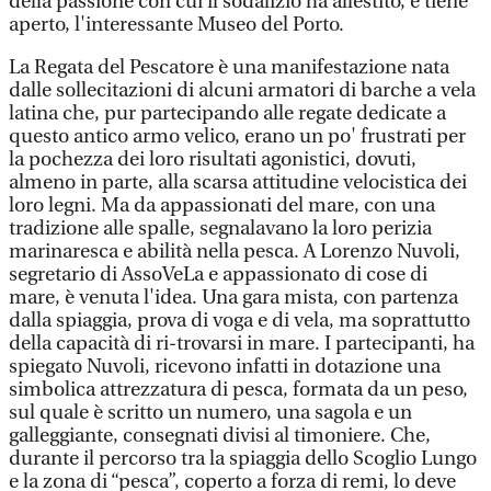
della passione con cui il sodalizio ha allestito, e tiene
aperto, l'interessante Museo del Porto.
La Regata del Pescatore è una manifestazione nata
dalle sollecitazioni di alcuni armatori di barche a vela
latina che, pur partecipando alle regate dedicate a
questo antico armo velico, erano un po' frustrati per
la pochezza dei loro risultati agonistici, dovuti,
almeno in parte, alla scarsa attitudine velocistica dei
loro legni. Ma da appassionati del mare, con una
tradizione alle spalle, segnalavano la loro perizia
marinaresca e abilità nella pesca. A Lorenzo Nuvoli,
segretario di AssoVeLa e appassionato di cose di
mare, è venuta l'idea. Una gara mista, con partenza
dalla spiaggia, prova di voga e di vela, ma soprattutto
della capacità di ri-trovarsi in mare. I partecipanti, ha
spiegato Nuvoli, ricevono infatti in dotazione una
simbolica attrezzatura di pesca, formata da un peso,
sul quale è scritto un numero, una sagola e un
galleggiante, consegnati divisi al timoniere. Che,
durante il percorso tra la spiaggia dello Scoglio Lungo
e la zona di “pesca”, coperto a forza di remi, lo deve