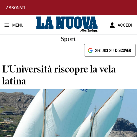
La
ABBONATI
Nuova
MENU
ACCEDI
Sardegna
Sport
SEGUICI SU
DISCOVER
L’Università riscopre la vela
latina