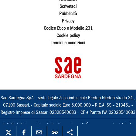
Scriveteci
Pubblicità
Privacy
Codice Etico e Modello 231
Cookie policy
Termini e condizioni
Sae Sardegna SpA – sede legale Zona industriale Predda Niedda strada 31 ,
07100 Sassari, - Capitale sociale Euro 6.000.000 – R.E.A. SS – 213461 –
Registro Imprese di Sassari 02328540683 – CF e Partita IVA 02328540683
I diritti delle immagini e dei testi sono riservati. È espressamente vietata la
loro riproduzione con qualsiasi mezzo e l'adattamento totale o parziale.