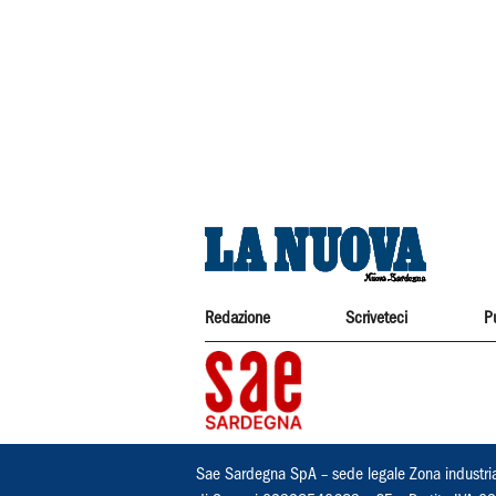
Redazione
Scriveteci
P
Sae Sardegna SpA – sede legale Zona industri