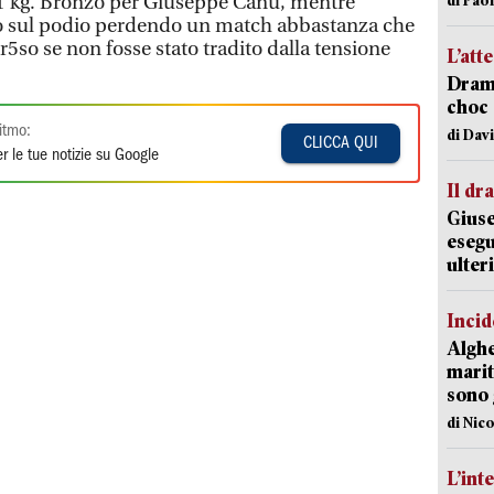
 91 kg. Bronzo per Giuseppe Canu, mentre
ito sul podio perdendo un match abbastanza che
r5so se non fosse stato tradito dalla tensione
L’att
Dramm
choc 
itmo:
di Dav
CLICCA QUI
r le tue notizie su Google
Il d
Giuse
esegu
ulter
Incid
Alghe
marit
sono 
di Nic
L’int