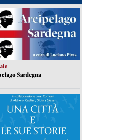
ale
pelago Sardegna