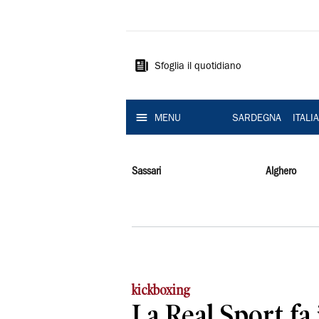
La
Nuova
Sardegna
Sfoglia il quotidiano
MENU
SARDEGNA
ITALI
Sassari
Alghero
kickboxing
La Real Sport fa 