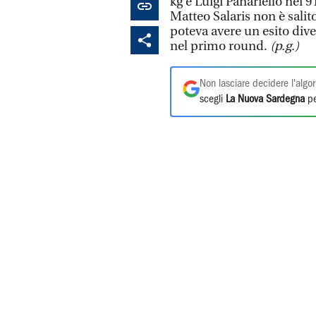
kg e Luigi Panariello nei
Matteo Salaris non è sal
poteva avere un esito dive
nel primo round.
(p.g.)
Non lasciare decidere l'algor
scegli
La Nuova Sardegna
pe