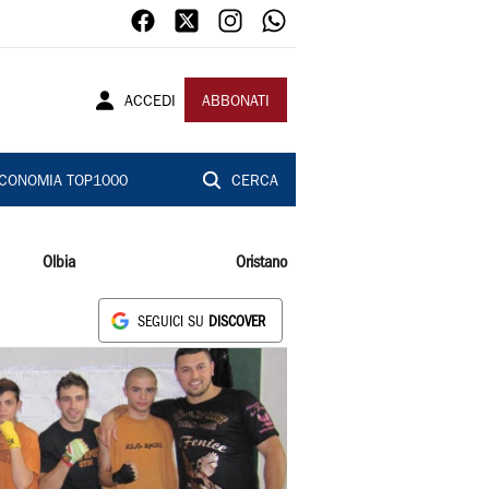
ACCEDI
ABBONATI
CONOMIA TOP1000
CERCA
Olbia
Oristano
SEGUICI SU
DISCOVER