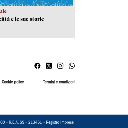
ale
ittà e le sue storie
Cookie policy
Termini e condizioni
000 – R.E.A. SS – 213461 – Registro Imprese