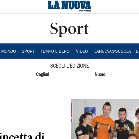
Sport
A MONDO
SPORT
TEMPO LIBERO
VIDEO
LANUOVA@SCUOLA
E
SCEGLI L'EDIZIONE
Cagliari
Nuoro
incetta di