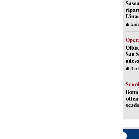
Sassa
ripar
L’ina
di Gio
Opera
Olbia
San S
adess
di Dar
Scuo
Bonus
otten
scade