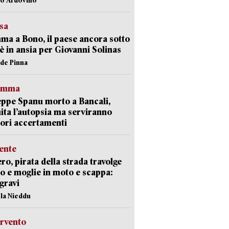
esa
a a Bono, il paese ancora sotto
è in ansia per Giovanni Solinas
ide Pinna
ramma
ppe Spanu morto a Bancali,
ita l’autopsia ma serviranno
iori accertamenti
ente
ro, pirata della strada travolge
o e moglie in moto e scappa:
gravi
ola Nieddu
ervento