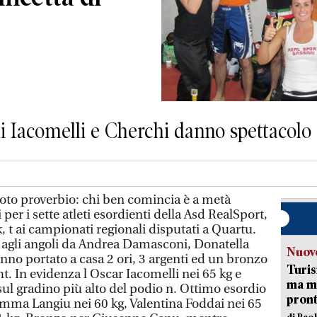
i Iacomelli e Cherchi danno spettacolo
to proverbio: chi ben comincia è a metà
i per i sette atleti esordienti della Asd RealSport,
, t ai campionati regionali disputati a Quartu.
ti agli angoli da Andrea Damasconi, Donatella
Nuove
nno portato a casa 2 ori, 3 argenti ed un bronzo
Turis
ht. In evidenza l Oscar Iacomelli nei 65 kg e
ma ma
sul gradino più alto del podio n. Ottimo esordio
pron
mma Langiu nei 60 kg, Valentina Foddai nei 65
di Pao