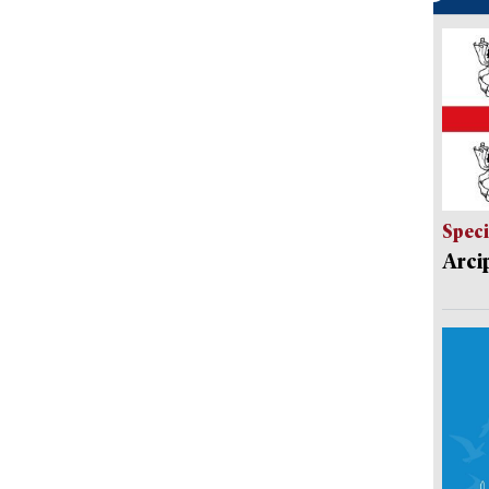
Speci
Arci