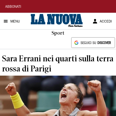
La
ABBONATI
Nuova
MENU
ACCEDI
Sardegna
Sport
SEGUICI SU
DISCOVER
Sara Errani nei quarti sulla terra
rossa di Parigi