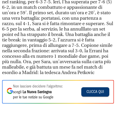
nel ranking, per 6-3 7-5. Ieri, l'ha superata per 7-6 (5)
6-2, in un match combattuto e appassionante di
un'ora e 59'. Il primo set, durato un'ora e 20', è stato
una vera battaglia: portatasi, con una partenza a
razzo, sul 4-1, Sara si è fatta rimontare e superare. Sul
6-5 per la serba, al servizio, le ha annulllato un set
point ed ha strappato il break. Una battaglia anche il
tie break: in vantaggio 5-2, l'azzurra si è fatta
raggiungere, prima di allungare a 7-5. Copione simile
nella seconda frazione: arrivata sul 3-0, la Errani ha
concesso alla ex numero 1 mondiale due game, poi
più nulla. Ora, per Sara, un'avversaria sulla carta più
malleabile, e già battuta un mese fa nel match di
esordio a Madrid: la tedesca Andrea Petkovic
Non lasciare decidere l'algoritmo:
CLICCA QUI
scegli
La Nuova Sardegna
per le tue notizie su Google