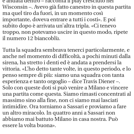
è andata dentro – racconta il play cresciuto nel
Wisconsin –. Avevo già fatto canestro in questa partita
ma quel tiro da fuori, in un momento così
importante, doveva entrare a tutti i costi». E poi
subito dopo è arrivata un’altra tripla. «Ci tenevo
troppo, non potevamo uscire in questo modo, ripete
il numero 12 biancoblù.
Tutta la squadra sembrava tenerci particolarmente, e
anche nel momento di difficoltà, a pochi minuti dalla
sirena, ha stretto i denti ed è andata a prendersi la
vittoria. «L’ho detto tante volte, in questo periodo, e lo
penso sempre di più: siamo una squadra con tanta
esperienza e tanto orgoglio – dice Travis Diener –.
Solo con queste doti si può venire a Milano e vincere
una partita come questa. Siamo rimasti concentrati al
massimo sino alla fine, non ci siamo mai lasciati
intimidire. Ora torniamo a Sassari e proviamo a fare
un altro miracolo. In quattro anni a Sassari non
abbiamo mai battuto Milano in casa nostra. Può
essere la volta buona».