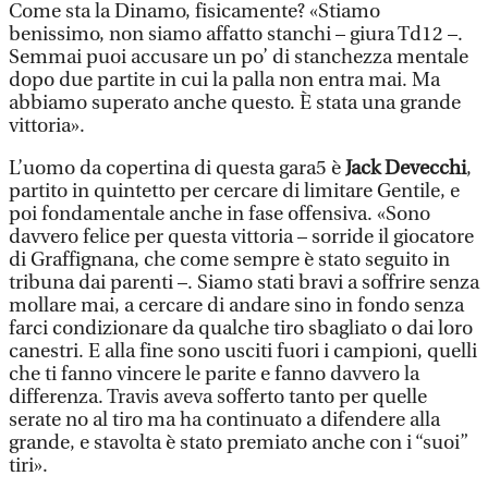
Come sta la Dinamo, fisicamente? «Stiamo
benissimo, non siamo affatto stanchi – giura Td12 –.
Semmai puoi accusare un po’ di stanchezza mentale
dopo due partite in cui la palla non entra mai. Ma
abbiamo superato anche questo. È stata una grande
vittoria».
L’uomo da copertina di questa gara5 è
Jack Devecchi
,
partito in quintetto per cercare di limitare Gentile, e
poi fondamentale anche in fase offensiva. «Sono
davvero felice per questa vittoria – sorride il giocatore
di Graffignana, che come sempre è stato seguito in
tribuna dai parenti –. Siamo stati bravi a soffrire senza
mollare mai, a cercare di andare sino in fondo senza
farci condizionare da qualche tiro sbagliato o dai loro
canestri. E alla fine sono usciti fuori i campioni, quelli
che ti fanno vincere le parite e fanno davvero la
differenza. Travis aveva sofferto tanto per quelle
serate no al tiro ma ha continuato a difendere alla
grande, e stavolta è stato premiato anche con i “suoi”
tiri».