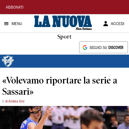
La
ABBONATI
Nuova
MENU
ACCEDI
Sardegna
Sport
SEGUICI SU
DISCOVER
«Volevamo riportare la serie a
Sassari»
di Andrea Sini