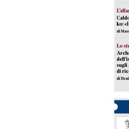
L’all
Caldo
ko: «
di Mas
Lo st
Arche
dell’
sugli
di ri
di Ile