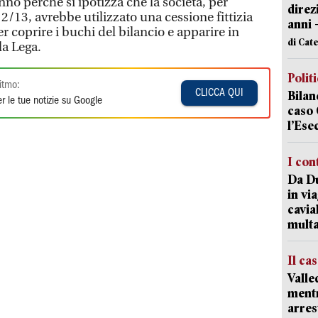
anno perché si ipotizza che la società, per
direz
12/13, avrebbe utilizzato una cessione fittizia
anni 
 coprire i buchi del bilancio e apparire in
di Cat
la Lega.
Polit
itmo:
CLICCA QUI
Bilan
r le tue notizie su Google
caso 
l’Ese
I con
Da Du
in vi
cavia
mult
Il ca
Valle
mentr
arres