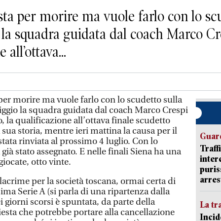
a per morire ma vuole farlo con lo scu
a squadra guidata dal coach Marco Cres
all’ottava...
er morire ma vuole farlo con lo scudetto sulla
gio la squadra guidata dal coach Marco Crespi
 la qualificazione all’ottava finale scudetto
sua storia, mentre ieri mattina la causa per il
Guard
stata rinviata al prossimo 4 luglio. Con lo
Traff
già stato assegnato. E nelle finali Siena ha una
inter
iocate, otto vinte.
puris
arres
acrime per la società toscana, ormai certa di
ima Serie A (si parla di una ripartenza dalla
i giorni scorsi è spuntata, da parte della
La tr
iesta che potrebbe portare alla cancellazione
Incid