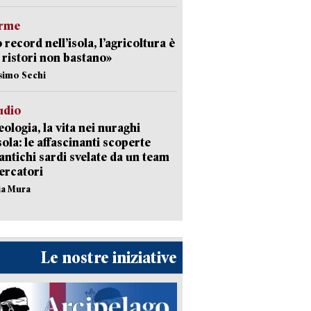
arme
 record nell’isola, l’agricoltura è
I ristori non bastano»
simo Sechi
udio
ologia, la vita nei nuraghi
isola: le affascinanti scoperte
 antichi sardi svelate da un team
cercatori
nia Mura
Le nostre iniziative