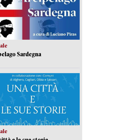
ale
pelago Sardegna
ale
ittà e le sue storie