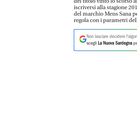
del titolo vinto lo scorso 
iscriversi alla stagione 20
del marchio Mens Sana per
regola con i parametri del
Non lasciare decidere l'algor
scegli
La Nuova Sardegna
pe