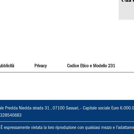
ubblicità
Privacy
Codice Etico e Modello 231
ale Predda Niedda strada 31 , 07100 Sassari, - Capitale sociale Euro 6.000.
 02328540683
ti. È espressamente vietata la loro riproduzione con qualsiasi mezzo e l'adattame