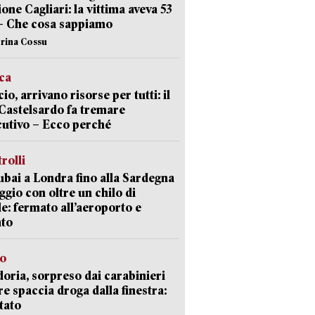
ione Cagliari: la vittima aveva 53
– Che cosa sappiamo
erina Cossu
ica
cio, arrivano risorse per tutti: il
Castelsardo fa tremare
cutivo – Ecco perché
trolli
bai a Londra fino alla Sardegna
aggio con oltre un chilo di
le: fermato all’aeroporto e
ato
so
doria, sorpreso dai carabinieri
e spaccia droga dalla finestra:
tato