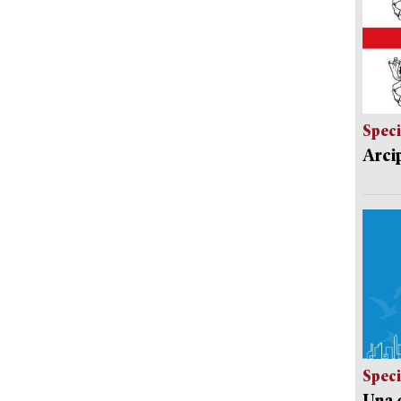
Speci
Arci
Speci
Una c