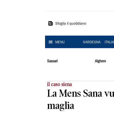
La
Nuova
Sardegna
Sfoglia il quotidiano
MENU
SARDEGNA
ITALI
Sassari
Alghero
il caso siena
La Mens Sana vuo
maglia