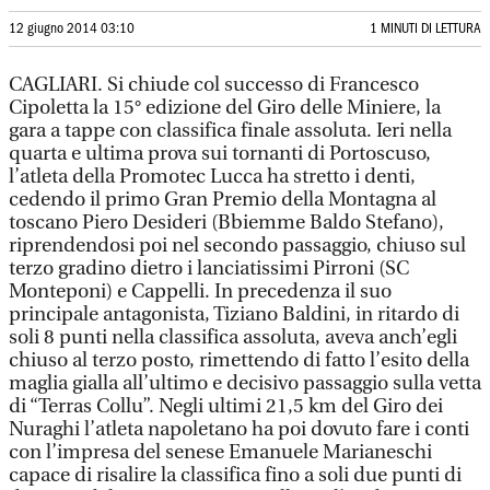
12 giugno 2014 03:10
1 MINUTI DI LETTURA
CAGLIARI. Si chiude col successo di Francesco
Cipoletta la 15° edizione del Giro delle Miniere, la
gara a tappe con classifica finale assoluta. Ieri nella
quarta e ultima prova sui tornanti di Portoscuso,
l’atleta della Promotec Lucca ha stretto i denti,
cedendo il primo Gran Premio della Montagna al
toscano Piero Desideri (Bbiemme Baldo Stefano),
riprendendosi poi nel secondo passaggio, chiuso sul
terzo gradino dietro i lanciatissimi Pirroni (SC
Monteponi) e Cappelli. In precedenza il suo
principale antagonista, Tiziano Baldini, in ritardo di
soli 8 punti nella classifica assoluta, aveva anch’egli
chiuso al terzo posto, rimettendo di fatto l’esito della
maglia gialla all’ultimo e decisivo passaggio sulla vetta
di “Terras Collu”. Negli ultimi 21,5 km del Giro dei
Nuraghi l’atleta napoletano ha poi dovuto fare i conti
con l’impresa del senese Emanuele Marianeschi
capace di risalire la classifica fino a soli due punti di