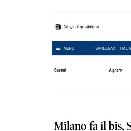
La
Nuova
Sardegna
Sfoglia il quotidiano
MENU
SARDEGNA
ITALI
Sassari
Alghero
Milano fa il bis, 