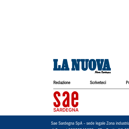
Redazione
Scriveteci
P
Sae Sardegna SpA – sede legale Zona industri