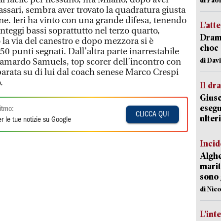
Sassari, sembra aver trovato la quadratura giusta
ne. Ieri ha vinto con una grande difesa, tenendo
L’att
unteggi bassi soprattutto nel terzo quarto,
Dramm
la via del canestro e dopo mezzora si è
choc 
 50 punti segnati. Dall’altra parte inarrestabile
di Dav
 Samardo Samuels, top scorer dell’incontro con
eparata su di lui dal coach senese Marco Crespi
.
Il d
Giuse
esegu
itmo:
CLICCA QUI
ulter
r le tue notizie su Google
Incid
Alghe
marit
sono 
di Nic
L’int