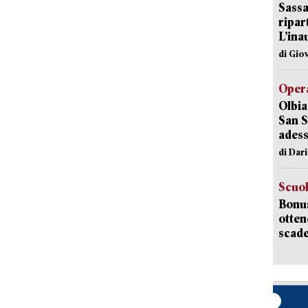
Sassa
ripar
L’ina
di Gio
Opera
Olbia
San S
adess
di Dar
Scuo
Bonus
otten
scade