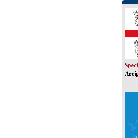
Speci
Arci