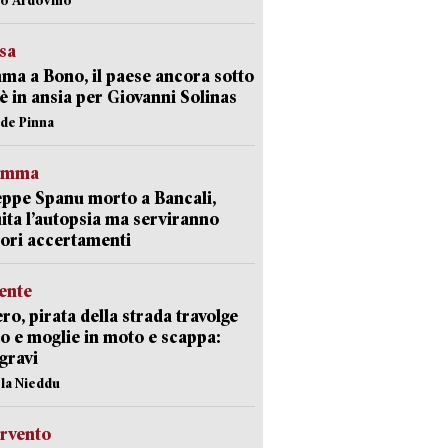
esa
a a Bono, il paese ancora sotto
è in ansia per Giovanni Solinas
ide Pinna
ramma
ppe Spanu morto a Bancali,
ita l’autopsia ma serviranno
iori accertamenti
ente
ro, pirata della strada travolge
o e moglie in moto e scappa:
gravi
ola Nieddu
ervento