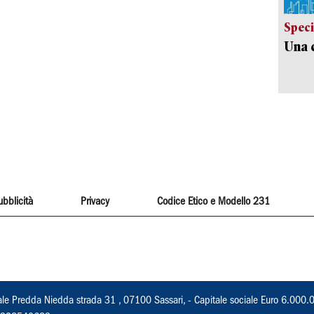
Speci
Una c
ubblicità
Privacy
Codice Etico e Modello 231
ale Predda Niedda strada 31 , 07100 Sassari, - Capitale sociale Euro 6.000.