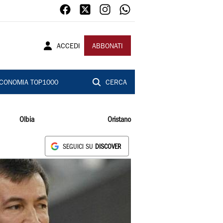
ACCEDI
ABBONATI
CONOMIA TOP1000
CERCA
Olbia
Oristano
SEGUICI SU
DISCOVER