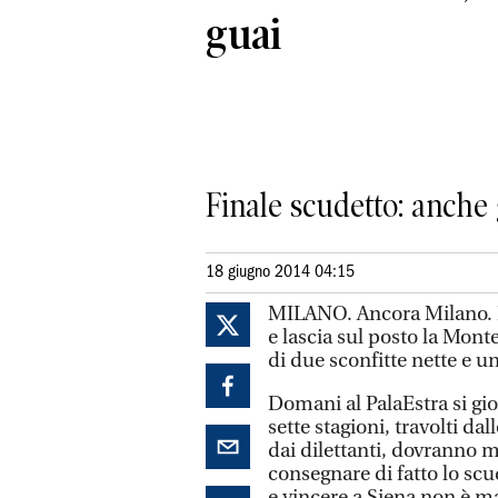
guai
Finale scudetto: anche
18 giugno 2014 04:15
MILANO. Ancora Milano. L
e lascia sul posto la Mont
di due sconfitte nette e u
Domani al PalaEstra si gio
sette stagioni, travolti da
dai dilettanti, dovranno m
consegnare di fatto lo sc
e vincere a Siena non è m