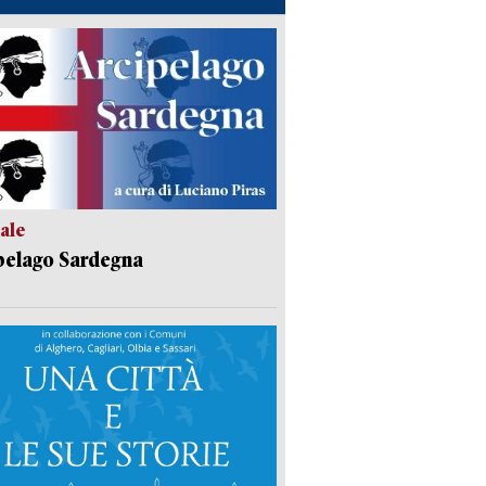
ale
pelago Sardegna