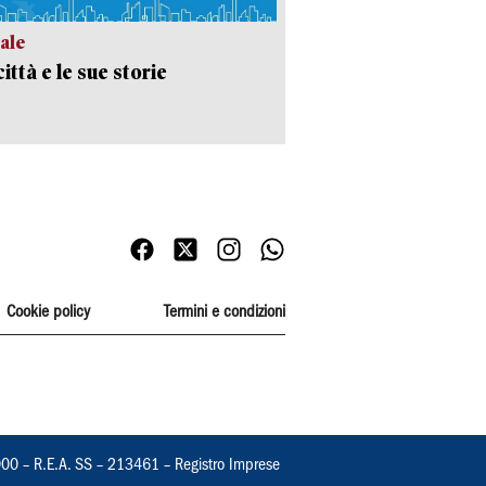
ale
ittà e le sue storie
Cookie policy
Termini e condizioni
000 – R.E.A. SS – 213461 – Registro Imprese