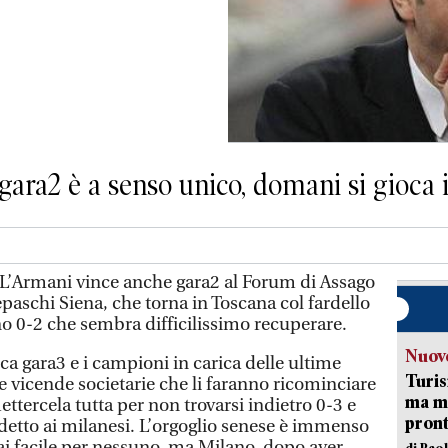
 gara2 è a senso unico, domani si gioca
’Armani vince anche gara2 al Forum di Assago
epaschi Siena, che torna in Toscana col fardello
no 0-2 che sembra difficilissimo recuperare.
Nuove
ca gara3 e i campioni in carica delle ultime
Turis
lle vicende societarie che li faranno ricominciare
ma ma
ettercela tutta per non trovarsi indietro 0-3 e
pron
udetto ai milanesi. L’orgoglio senese è immenso
ai facile per nessuno, ma Milano, dopo aver
di Pao