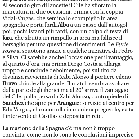
Al secondo giro di lancette il Cile ha sfiorato la
marcatura in due occasioni: prima con la coppia
Vidal-Vargas, che semina lo scompiglio in area
spagnola e porta
Jordi Alba
a un passo dall’autogol;
poi, pochi istanti più tardi, con un colpo di testa di
Jara
, che sfrutta un rimpallo in area ma fallisce il
bersaglio per una questione di centimetri. Le
Furie
rosse
si scuotono grazie a qualche iniziativa di Pedro
e Silva. Ci sarebbe anche l’occasione per il vantaggio,
al quarto d’ora, ma prima Diego Costa si allarga
troppo e conclude debolmente, poi sul tiro da
distanza ravvicinata di Xabi Alonso il portiere cileno
Bravo
chiude alla grande. Il match sembra svoltare
dalla parte degli iberici ma al 20’ arriva il vantaggio
del Cile: palla persa da Xabi Alonso, contropiede di
Sanchez
che apre per
Aranguiz
; servizio al centro per
Edu Vargas, che controlla in maniera pregevole, evita
l’intervento di Casillas e deposita in rete.
La reazione della Spagna c’è ma non è troppo
convinta, come non lo sono le conclusioni imprecise