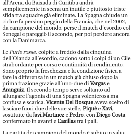
all’Arena da Baixada di Curitiba andrà
semplicemente in scena un’inutile e piuttosto triste
sfida tra squadre già eliminate. La Spagna chiude un
ciclo e fa persino peggio della Francia, che nel 2002,
da campione del mondo, perse il match d’esordio col
Senegal e pareggiò il secondo, per poi perdere ancora
con la Danimarca.
Le
Furie rosse
, colpite a freddo dalla cinquina
dell’Olanda all’esordio, cadono sotto i colpi di un Cile
strabordante per corsa e continuità di rendimento.
Sono proprio la freschezza e la condizione fisica a
fare la differenza in un match già chiuso dopo la
prima frazione grazie all’uno-due di
Vargas
e
Aranguiz
. Il secondo tempo serve soltanto ad
allungare l’agonia di una Spagna volenterosa ma
confusa e scarica.
Vicente Del Bosque
aveva scelto di
lasciare fuori due delle sue stelle,
Piquè
e
Xavi
,
sostituite da
Javi Martinez
e
Pedro
, con
Diego Costa
confermato in avanti e
Casillas
tra i pali.
La partita dei campioni del mondo è subito in salita.