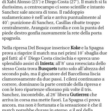
di Xabi Alonso (23’) e Diego Costa (27’). Il match si fa
durissimo, a centrocampo ci sono scintille e intanto
Sanchez sale ancora di tono. Il raddoppio
sudamericano è nell’aria e arriva puntualmente al
40’: punizione di Sanchez, Casillas ribatte troppo
centralmente, Aranguiz controlla e con la punta del
piede destro gonfia nuovamente la rete della porta
spagnola.
Nella ripresa Del Bosque inserisce
Koke
e la Spagna
prova a riaprire il match ma nei primi 10’ sbaglia due
gol fatti: al 4’ Diego Costa cincischia e spreca uno
splendido assist di
Iniest
a
; all’8’ una rovesciata dello
stesso Costa trova
Busquets
tutto solo all’altezza del
secondo palo, ma il giocatore del Barcellona liscia
clamorosamente da due passi. I cileni continuano a
correre, dominano la parte centrale della ripresa e
con le loro ripartenze sfiorano più volte il tris.
Sanchez, incontebile, al 26’ libera
Gutierrez
che
arriva in corsa ma mette fuori. La Spagna ci prova
ancora, ma non è fortunata e la sensazione è che il
match potrebbe durare in eterno, e il gol della