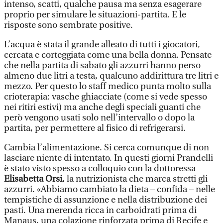
intenso, scatti, qualche pausa ma senza esagerare
proprio per simulare le situazioni-partita. E le
risposte sono sembrate positive.
L’acqua è stata il grande alleato di tutti i giocatori,
cercata e corteggiata come una bella donna. Pensate
che nella partita di sabato gli azzurri hanno perso
almeno due litri a testa, qualcuno addirittura tre litri e
mezzo. Per questo lo staff medico punta molto sulla
crioterapia: vasche ghiacciate (come si vede spesso
nei ritiri estivi) ma anche degli speciali guanti che
però vengono usati solo nell’intervallo o dopo la
partita, per permettere al fisico di refrigerarsi.
Cambia l’alimentazione. Si cerca comunque di non
lasciare niente di intentato. In questi giorni Prandelli
è stato visto spesso a colloquio con la dottoressa
Elisabetta Orsi
, la nutrizionista che marca stretti gli
azzurri. «Abbiamo cambiato la dieta – confida – nelle
tempistiche di assunzione e nella distribuzione dei
pasti. Una merenda ricca in carboidrati prima di
Manaus, una colazione rinforzata prima di Recife e