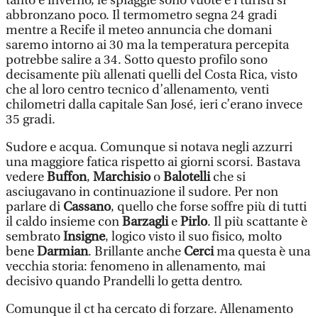
tanto è inverno, le spiaggie sono vuote e i turisti si
abbronzano poco. Il termometro segna 24 gradi
mentre a Recife il meteo annuncia che domani
saremo intorno ai 30 ma la temperatura percepita
potrebbe salire a 34. Sotto questo profilo sono
decisamente più allenati quelli del Costa Rica, visto
che al loro centro tecnico d’allenamento, venti
chilometri dalla capitale San José, ieri c’erano invece
35 gradi.
Sudore e acqua. Comunque si notava negli azzurri
una maggiore fatica rispetto ai giorni scorsi. Bastava
vedere
Buffon
,
Marchisio
o
Balotelli
che si
asciugavano in continuazione il sudore. Per non
parlare di
Cassano
, quello che forse soffre più di tutti
il caldo insieme con
Barzagli
e
Pirlo
. Il più scattante è
sembrato
Insigne
, logico visto il suo fisico, molto
bene
Darmian
. Brillante anche
Cerci
ma questa è una
vecchia storia: fenomeno in allenamento, mai
decisivo quando Prandelli lo getta dentro.
Comunque il ct ha cercato di forzare. Allenamento