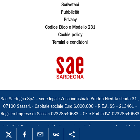
Scriveteci
Pubblicità
Privacy
Codice Etico e Modello 231
Cookie policy
Termini e condizioni
Sae Sardegna SpA – sede legale Zona industriale Predda Niedda strada 31 ,
07100 Sassari, - Capitale sociale Euro 6.000.000 – R.E.A. SS – 213461 –
Registro Imprese di Sassari 02328540683 – CF e Partita IVA 02328540683
I diritti delle immagini e dei testi sono riservati. È espressamente vietata la
loro riproduzione con qualsiasi mezzo e l'adattamento totale o parziale.