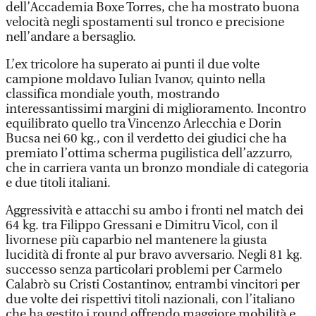
dell’Accademia Boxe Torres, che ha mostrato buona
velocità negli spostamenti sul tronco e precisione
nell’andare a bersaglio.
L’ex tricolore ha superato ai punti il due volte
campione moldavo Iulian Ivanov, quinto nella
classifica mondiale youth, mostrando
interessantissimi margini di miglioramento. Incontro
equilibrato quello tra Vincenzo Arlecchia e Dorin
Bucsa nei 60 kg., con il verdetto dei giudici che ha
premiato l’ottima scherma pugilistica dell’azzurro,
che in carriera vanta un bronzo mondiale di categoria
e due titoli italiani.
Aggressività e attacchi su ambo i fronti nel match dei
64 kg. tra Filippo Gressani e Dimitru Vicol, con il
livornese più caparbio nel mantenere la giusta
lucidità di fronte al pur bravo avversario. Negli 81 kg.
successo senza particolari problemi per Carmelo
Calabrò su Cristi Costantinov, entrambi vincitori per
due volte dei rispettivi titoli nazionali, con l’italiano
che ha gestito i round offrendo maggiore mobilità e