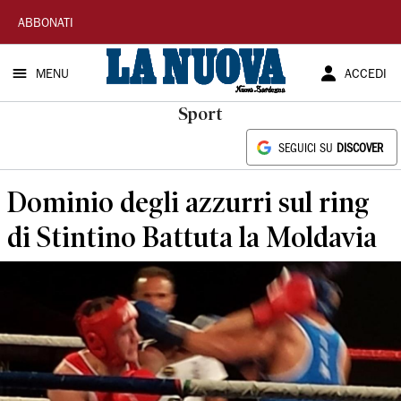
La
ABBONATI
Nuova
MENU
ACCEDI
Sardegna
Sport
SEGUICI SU
DISCOVER
Dominio degli azzurri sul ring
di Stintino Battuta la Moldavia