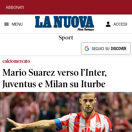
La
ABBONATI
Nuova
MENU
ACCEDI
Sardegna
Sport
SEGUICI SU
DISCOVER
calciomercato
Mario Suarez verso l’Inter,
Juventus e Milan su Iturbe