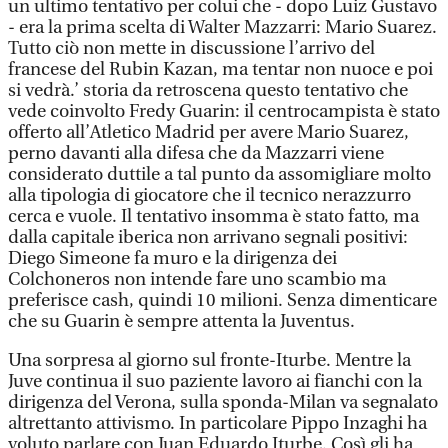
un ultimo tentativo per colui che - dopo Luiz Gustavo
- era la prima scelta di Walter Mazzarri: Mario Suarez.
Tutto ciò non mette in discussione l’arrivo del
francese del Rubin Kazan, ma tentar non nuoce e poi
si vedrà.’ storia da retroscena questo tentativo che
vede coinvolto Fredy Guarin: il centrocampista è stato
offerto all’Atletico Madrid per avere Mario Suarez,
perno davanti alla difesa che da Mazzarri viene
considerato duttile a tal punto da assomigliare molto
alla tipologia di giocatore che il tecnico nerazzurro
cerca e vuole. Il tentativo insomma è stato fatto, ma
dalla capitale iberica non arrivano segnali positivi:
Diego Simeone fa muro e la dirigenza dei
Colchoneros non intende fare uno scambio ma
preferisce cash, quindi 10 milioni. Senza dimenticare
che su Guarin è sempre attenta la Juventus.
Una sorpresa al giorno sul fronte-Iturbe. Mentre la
Juve continua il suo paziente lavoro ai fianchi con la
dirigenza del Verona, sulla sponda-Milan va segnalato
altrettanto attivismo. In particolare Pippo Inzaghi ha
voluto parlare con Juan Eduardo Iturbe. Così gli ha