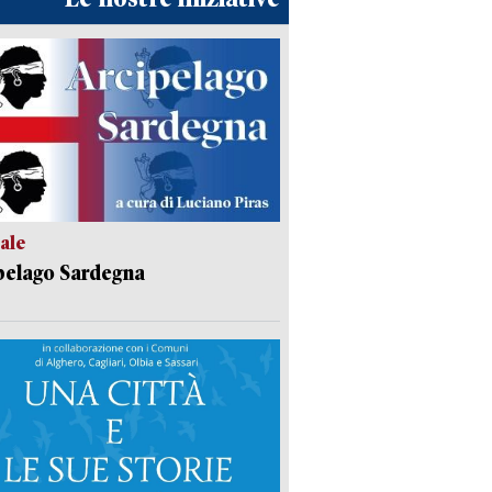
ale
pelago Sardegna