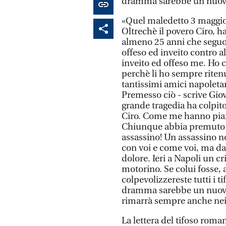
dramma sarebbe un nuovo
«Quel maledetto 3 maggio, 
Oltrechè il povero Ciro, ha c
almeno 25 anni che seguo l
offeso ed inveito contro al
inveito ed offeso me. Ho c
perchè li ho sempre ritenut
tantissimi amici napoletan
Premesso ciò - scrive Giov
grande tragedia ha colpit
Ciro. Come me hanno pianto
Chiunque abbia premuto qu
assassino! Un assassino no
con voi e come voi, ma da
dolore. Ieri a Napoli un c
motorino. Se colui fosse, 
colpevolizzereste tutti i t
dramma sarebbe un nuovo 
rimarrà sempre anche nei n
La lettera del tifoso roma