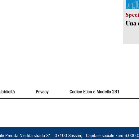
Speci
Una c
ubblicità
Privacy
Codice Etico e Modello 231
ale Predda Niedda strada 31 , 07100 Sassari, - Capitale sociale Euro 6.000.