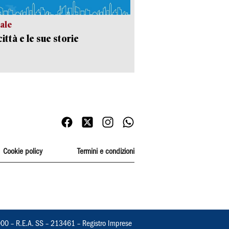
ale
ittà e le sue storie
Cookie policy
Termini e condizioni
000 – R.E.A. SS – 213461 – Registro Imprese