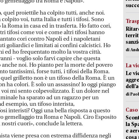
 gemellaggio tra Roma e Napoli».
succ
quel proiettile ha colpito tutti, anche noi.
olpito voi, tutta Italia e tutti i tifosi. Sono
Trasp
a Roma in casa ed in trasferta. Ho fatto cori,
Ritar
tri tifosi come voi e come altri tifosi hanno
terri
antato cori contro Napoli ed i napoletani
sanzi
i goliardici e limitati ai confini calcistici. Ho
di And
i ed ho frequentato molto la vostra città.
anni - voglio solo farvi capire che questa
o anche noi. Ho pianto per la morte del povero
La vi
 tantissimi, forse tutti, i tifosi della Roma.
Le vi
el grilletto non è un tifoso della Roma. È un
aggre
n ha colori. È solo un assassino! Io oggi piango
dell’
 voi mi sento colpevolizzato. È un dolore nel
di Pao
riminale ha sparato ad un ragazzo per un
ad esempio, un tifoso interista,
Caso
ifosi interisti? Oggi una bella risposta a questo
gemellaggio tra Roma e Napoli. Ciro Esposito
Scont
ostri cuori», conclude la lettera.
la Sp
e aer
nista viene presa con estrema diffidenza negli
cosa 