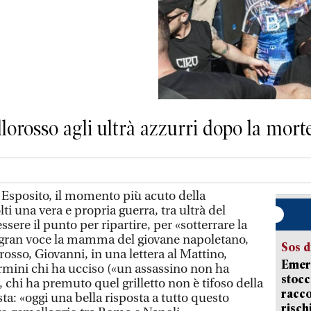
allorosso agli ultrà azzurri dopo la mort
Esposito, il momento più acuto della
i una vera e propria guerra, tra ultrà del
sere il punto per ripartire, per «sotterrare la
 gran voce la mamma del giovane napoletano,
Sos d
rosso, Giovanni, in una lettera al Mattino,
Emerg
mini chi ha ucciso («un assassino non ha
stocc
, chi ha premuto quel grilletto non è tifoso della
racco
ta: «oggi una bella risposta a tutto questo
risch