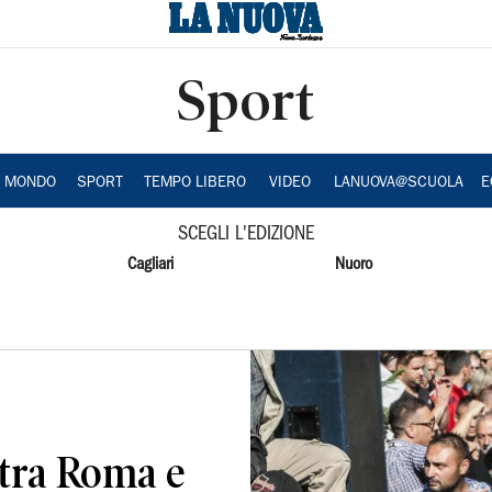
Sport
A MONDO
SPORT
TEMPO LIBERO
VIDEO
LANUOVA@SCUOLA
E
SCEGLI L'EDIZIONE
Cagliari
Nuoro
tra Roma e