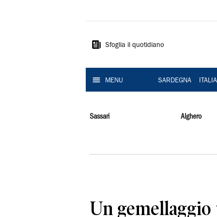
La
Nuova
Sardegna
Sfoglia il quotidiano
MENU
SARDEGNA
ITALI
Sassari
Alghero
Un gemellaggio 