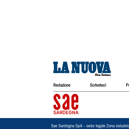
Redazione
Scriveteci
P
Sae Sardegna SpA – sede legale Zona industri