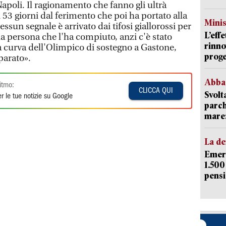
apoli. Il ragionamento che fanno gli ultrà
i 53 giorni dal ferimento che poi ha portato alla
Mini
ssun segnale è arrivato dai tifosi giallorossi per
L’eff
lla persona che l'ha compiuto, anzi c'è stato
rinno
a curva dell'Olimpico di sostegno a Gastone,
proge
parato».
Abba
itmo:
CLICCA QUI
Svolt
r le tue notizie su Google
parch
mare: 
La d
Emerg
1.500
pensi