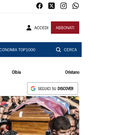
ACCEDI
ABBONATI
CONOMIA TOP1000
CERCA
Olbia
Oristano
SEGUICI SU
DISCOVER