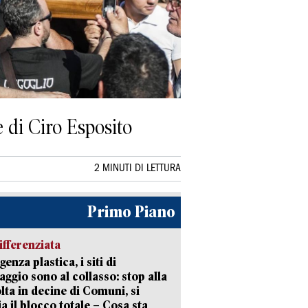
e di Ciro Esposito
2 MINUTI DI LETTURA
Primo Piano
ifferenziata
enza plastica, i siti di
aggio sono al collasso: stop alla
lta in decine di Comuni, si
ia il blocco totale – Cosa sta