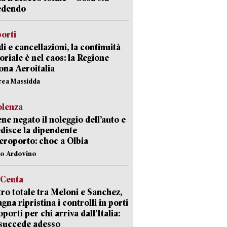
edendo
orti
di e cancellazioni, la continuità
toriale è nel caos: la Regione
ona Aeroitalia
rea Massidda
olenza
ene negato il noleggio dell’auto e
disce la dipendente
aeroporto: choc a Olbia
lo Ardovino
 Ceuta
ro totale tra Meloni e Sanchez,
agna ripristina i controlli in porti
oporti per chi arriva dall’Italia:
succede adesso