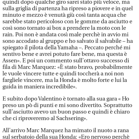
quindi dopo qualche giro sarei stato più veloce, ma
sulla griglia di partenza ha ripreso a piovere e in quel
minuto e mezzo è venutà giù così tanta acqua che
sarebbe stato pericoloso con le gomme da asciutto e
così sono tornato ai box a prendere la moto con le
rain. Poi non è andata così male perchè in avvio mi
sono accodato al gruppo e ho salvato il salvabile – ha
spiegato il pilota della Yamaha –. Peccato perché mi
sentivo bene e avrei potuto fare bene, ma questa è
Assen». E poi un commento sull’ottavo successo di
fila di Marc Marquez: «È stato bravo, probabilmente
le vuole vincere tutte e quindi toccherà a noi non
fargliele vincere, ma la Honda è molto forte e lui la
guida in maniera incredibile».
E subito dopo Valentino è tornato alla sua gara « Ho
preso un pò di punti e mi sono divertito. Soprattutto
sull’asciutto avevo un buon passo e quindi è chiaro
che ci riproveremo al Sachsering».
All’arrivo Marc Marquez ha mimato il nuoto a rana
sul serbatoio della sua Honda: «Ero nervoso perchè