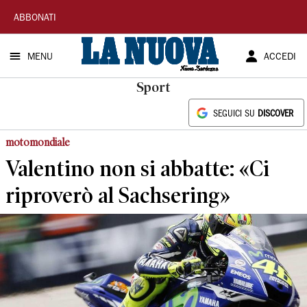
La
ABBONATI
Nuova
MENU
ACCEDI
Sardegna
Sport
SEGUICI SU
DISCOVER
motomondiale
Valentino non si abbatte: «Ci
riproverò al Sachsering»