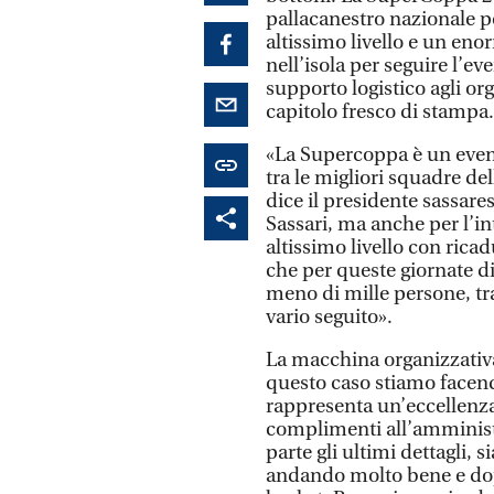
pallacanestro nazionale p
altissimo livello e un eno
nell’isola per seguire l’ev
supporto logistico agli org
capitolo fresco di stampa.
«La Supercoppa è un even
tra le migliori squadre del
dice il presidente sassar
Sassari, ma anche per l’i
altissimo livello con ricad
che per queste giornate d
meno di mille persone, tra g
vario seguito».
La macchina organizzativ
questo caso stiamo facen
rappresenta un’eccellenza 
complimenti all’amminist
parte gli ultimi dettagli, 
andando molto bene e dopo