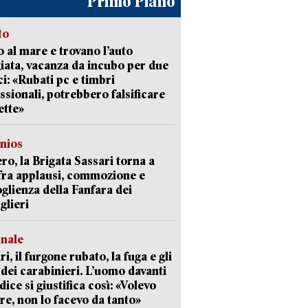
Primo Piano
to
 al mare e trovano l’auto
giata, vacanza da incubo per due
i: «Rubati pc e timbri
ssionali, potrebbero falsificare
ette»
nios
ro, la Brigata Sassari torna a
fra applausi, commozione e
oglienza della Fanfara dei
glieri
unale
ri, il furgone rubato, la fuga e gli
 dei carabinieri. L’uomo davanti
dice si giustifica così: «Volevo
re, non lo facevo da tanto»