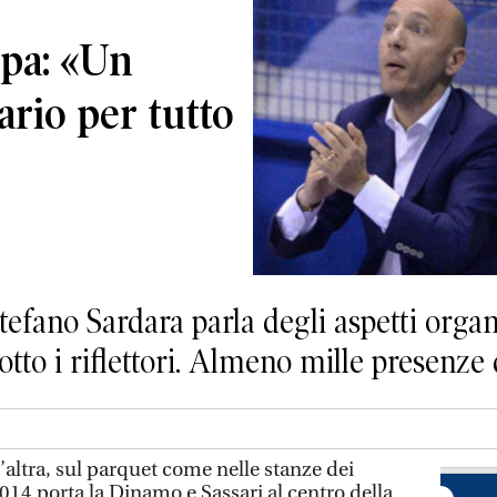
pa: «Un
ario per tutto
efano Sardara parla degli aspetti organ
tto i riflettori. Almeno mille presenze 
’altra, sul parquet come nelle stanze dei
14 porta la Dinamo e Sassari al centro della