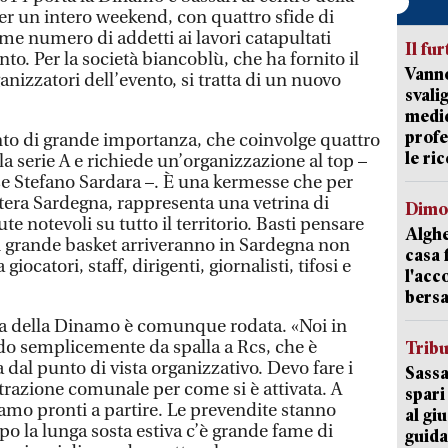
er un intero weekend, con quattro sfide di
rme numero di addetti ai lavori catapultati
Il fur
ento. Per la società biancoblù, che ha fornito il
Vanno
anizzatori dell’evento, si tratta di un nuovo
svali
medic
profe
to di grande importanza, che coinvolge quattro
le ric
la serie A e richiede un’organizzazione al top –
ese Stefano Sardara –. È una kermesse che per
ntera Sardegna, rappresenta una vetrina di
Dimo
ute notevoli su tutto il territorio. Basti pensare
Alghe
i grande basket arriveranno in Sardegna non
casa 
iocatori, staff, dirigenti, giornalisti, tifosi e
l'acc
bersa
a della Dinamo è comunque rodata. «Noi in
do semplicemente da spalla a Rcs, che è
Trib
dal punto di vista organizzativo. Devo fare i
Sassa
razione comunale per come si è attivata. A
spari
siamo pronti a partire. Le prevendite stanno
al giu
 la lunga sosta estiva c’è grande fame di
guida