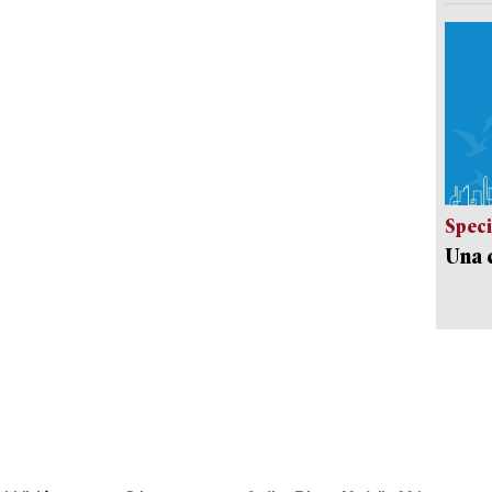
Speci
Una c