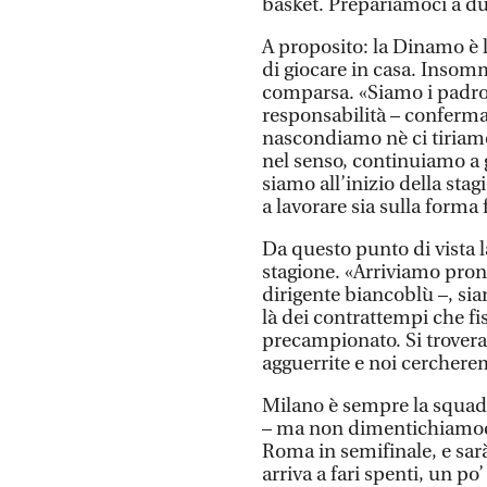
basket. Prepariamoci a du
A proposito: la Dinamo è l
di giocare in casa. Insom
comparsa. «Siamo i padron
responsabilità – conferma
nascondiamo nè ci tiriam
nel senso, continuiamo a 
siamo all’inizio della sta
a lavorare sia sulla forma
Da questo punto di vista 
stagione. «Arriviamo pront
dirigente biancoblù –, si
là dei contrattempi che f
precampionato. Si trovera
agguerrite e noi cercherem
Milano è sempre la squadr
– ma non dimentichiamoc
Roma in semifinale, e sar
arriva a fari spenti, un po