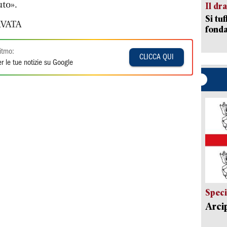
uto».
Il d
Si tuf
VATA
fonda
itmo:
CLICCA QUI
r le tue notizie su Google
Speci
Arci