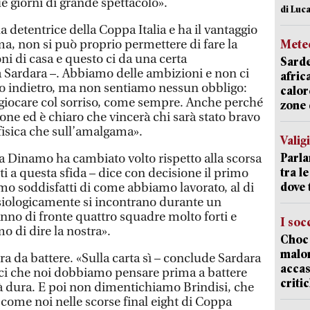
e giorni di grande spettacolo».
di Luca
a detentrice della Coppa Italia e ha il vantaggio
ma, non si può proprio permettere di fare la
Mete
i di casa e questo ci da una certa
Sarde
 Sardara –. Abbiamo delle ambizioni e non ci
afric
o indietro, ma non sentiamo nessun obbligo:
calor
giocare col sorriso, come sempre. Anche perché
zone 
gione ed è chiaro che vincerà chi sarà stato bravo
 fisica che sull’amalgama».
Valig
Parla
la Dinamo ha cambiato volto rispetto alla scorsa
tra l
i a questa sfida – dice con decisione il primo
dove 
amo soddisfatti di come abbiamo lavorato, al di
isiologicamente si incontrano durante un
nno di fronte quattro squadre molto forti e
I soc
o di dire la nostra».
Choc 
malor
a da battere. «Sulla carta sì – conclude Sardara
accas
i che noi dobbiamo pensare prima a battere
criti
à dura. E poi non dimentichiamo Brindisi, che
’ come noi nelle scorse final eight di Coppa