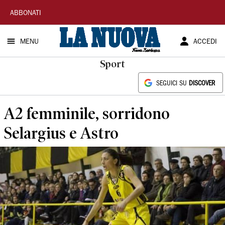
La
ABBONATI
Nuova
MENU
ACCEDI
Sardegna
Sport
SEGUICI SU
DISCOVER
A2 femminile, sorridono
Selargius e Astro