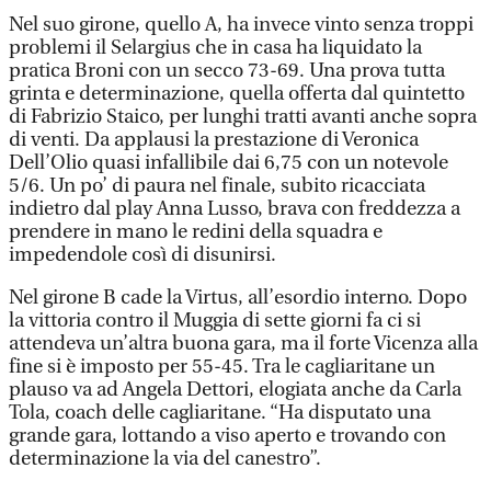
Nel suo girone, quello A, ha invece vinto senza troppi
problemi il Selargius che in casa ha liquidato la
pratica Broni con un secco 73-69. Una prova tutta
grinta e determinazione, quella offerta dal quintetto
di Fabrizio Staico, per lunghi tratti avanti anche sopra
di venti. Da applausi la prestazione di Veronica
Dell’Olio quasi infallibile dai 6,75 con un notevole
5/6. Un po’ di paura nel finale, subito ricacciata
indietro dal play Anna Lusso, brava con freddezza a
prendere in mano le redini della squadra e
impedendole così di disunirsi.
Nel girone B cade la Virtus, all’esordio interno. Dopo
la vittoria contro il Muggia di sette giorni fa ci si
attendeva un’altra buona gara, ma il forte Vicenza alla
fine si è imposto per 55-45. Tra le cagliaritane un
plauso va ad Angela Dettori, elogiata anche da Carla
Tola, coach delle cagliaritane. “Ha disputato una
grande gara, lottando a viso aperto e trovando con
determinazione la via del canestro”.