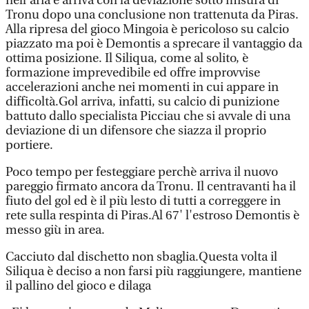
nell'aria e arriva con la deviazione sotto misura di
Tronu dopo una conclusione non trattenuta da Piras.
Alla ripresa del gioco Mingoia è pericoloso su calcio
piazzato ma poi è Demontis a sprecare il vantaggio da
ottima posizione. Il Siliqua, come al solito, è
formazione imprevedibile ed offre improvvise
accelerazioni anche nei momenti in cui appare in
difficoltà.Gol arriva, infatti, su calcio di punizione
battuto dallo specialista Picciau che si avvale di una
deviazione di un difensore che siazza il proprio
portiere.
Poco tempo per festeggiare perchè arriva il nuovo
pareggio firmato ancora da Tronu. Il centravanti ha il
fiuto del gol ed è il più lesto di tutti a correggere in
rete sulla respinta di Piras.Al 67' l'estroso Demontis è
messo giù in area.
Cacciuto dal dischetto non sbaglia.Questa volta il
Siliqua è deciso a non farsi più raggiungere, mantiene
il pallino del gioco e dilaga