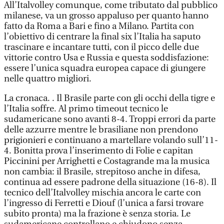
All’Italvolley comunque, come tributato dal pubblico
milanese, va un grosso appaluso per quanto hanno
fatto da Roma a Bari e fino a Milano. Partita con
l’obiettivo di centrare la final six l’Italia ha saputo
trascinare e incantare tutti, con il picco delle due
vittorie contro Usa e Russia e questa soddisfazione:
essere l’unica squadra europea capace di giungere
nelle quattro migliori.
La cronaca. . Il Brasile parte con gli occhi della tigre e
l’Italia soffre. Al primo timeout tecnico le
sudamericane sono avanti 8-4. Troppi errori da parte
delle azzurre mentre le brasiliane non prendono
prigionieri e continuano a martellare volando sull’11-
4. Bonitta prova l’inserimento di Folie e capitan
Piccinini per Arrighetti e Costagrande ma la musica
non cambia: il Brasile, strepitoso anche in difesa,
continua ad essere padrone della situazione (16-8). Il
tecnico dell’Italvolley mischia ancora le carte con
l’ingresso di Ferretti e Diouf (l’unica a farsi trovare
subito pronta) ma la frazione è senza storia. Le