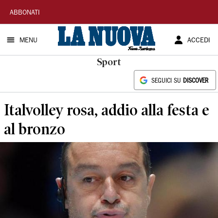
La
ABBONATI
Nuova
MENU
ACCEDI
Sardegna
Sport
SEGUICI SU
DISCOVER
Italvolley rosa, addio alla festa e
al bronzo