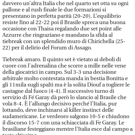
davvero un’altra Italia che nel quarto set otta su ogni
pallone e al rush finale le due formazioni si
presentano in perfetta parità (20-20). L’equilibrio
resiste fino al 22-22 poi il Brasile spreca una buona
occasione con Thaisa regalando due set point alle
Azzurre che ringraziano e mandano la sfida al
tiebreak con un splendido muro di Chirichella (25-
22) per il delirio del Forum di Assago.
Tiebreak amaro. Il quinto set è vietato ai deboli di
cuore con l’adrenalina che scorre a mille nelle vene
della giocatrici in campo. Sul 3-3 una decisione
arbitrale molto contestata manda in bestia Bonitta e
gli 11mila sugli spalti ma è la solita Diouf a togliere le
castagne dal fuoco (4-4). Il successivo turno di
servizio di Fé Garay dà però lo slancio al Brasile che
vola 8-4. È l’allungo decisivo perché l’Italia, pur
lottando, deve inchinarsi al killer instinct delle
sudamericane. Le verdeoro salgono 10-5 e chiudono
il discorso 15-7 con una schiacciata di Fe Garay. Le
brasiliane festeggiano mentre l’Italia esce dal campo a