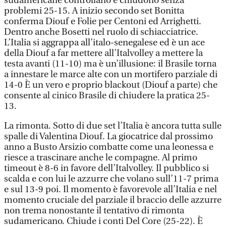
sudamericane controllano e chiudono senza
problemi 25-15. A inizio secondo set Bonitta
conferma Diouf e Folie per Centoni ed Arrighetti.
Dentro anche Bosetti nel ruolo di schiacciatrice.
L’Italia si aggrappa all’italo-senegalese ed è un ace
della Diouf a far mettere all’Italvolley a mettere la
testa avanti (11-10) ma è un’illusione: il Brasile torna
a innestare le marce alte con un mortifero parziale di
14-0 È un vero e proprio blackout (Diouf a parte) che
consente al cinico Brasile di chiudere la pratica 25-
13.
La rimonta. Sotto di due set l’Italia è ancora tutta sulle
spalle di Valentina Diouf. La giocatrice dal prossimo
anno a Busto Arsizio combatte come una leonessa e
riesce a trascinare anche le compagne. Al primo
timeout è 8-6 in favore dell’Italvolley. Il pubblico si
scalda e con lui le azzurre che volano sull’11-7 prima
e sul 13-9 poi. Il momento è favorevole all’Italia e nel
momento cruciale del parziale il braccio delle azzurre
non trema nonostante il tentativo di rimonta
sudamericano. Chiude i conti Del Core (25-22). È