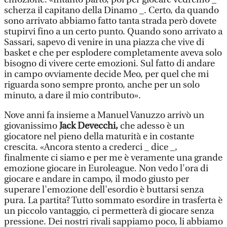
scherza il capitano della Dinamo _. Certo, da quando
sono arrivato abbiamo fatto tanta strada però dovete
stupirvi fino a un certo punto. Quando sono arrivato a
Sassari, sapevo di venire in una piazza che vive di
basket e che per esplodere completamente aveva solo
bisogno di vivere certe emozioni. Sul fatto di andare
in campo ovviamente decide Meo, per quel che mi
riguarda sono sempre pronto, anche per un solo
minuto, a dare il mio contributo».
Nove anni fa insieme a Manuel Vanuzzo arrivò un
giovanissimo
Jack Devecchi,
che adesso è un
giocatore nel pieno della maturità e in costante
crescita. «Ancora stento a crederci _ dice _,
finalmente ci siamo e per me è veramente una grande
emozione giocare in Euroleague. Non vedo l'ora di
giocare e andare in campo, il modo giusto per
superare l'emozione dell'esordio è buttarsi senza
pura. La partita? Tutto sommato esordire in trasferta è
un piccolo vantaggio, ci permetterà di giocare senza
pressione. Dei nostri rivali sappiamo poco, li abbiamo