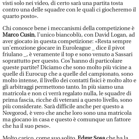
visti solo nei video, di certo sarà una partita tosta
contro una delle squadre con le quali ci giocheremo il
quarto posto».
Chi conosce bene i meccanismi della competizione è
Marco Cusin
, l'unico biancoblù, con David Logan, ad
aver giocato in questa competizione: «Resta sempre
un'emozione giocare in Euroleague _ dice il pivot
friulano _, è veramente il top e sono venuto a Sassari
soprattutto per questo. Cos'hanno di particolare
queste partite? Diciamo che sono molto più vicine a
quelle di Eurocup che a quelle del campionato, sono
molto intense, il livello dei contatti fisici è molto alto e
gli arbitraggi permettono tanto. In più siamo una
matricola e non ci verrà regalato nulla, le squadre di
prima fascia, ricche di veterani a questo livello, sono
più considerate. Sarà difficile anche per questo a
Novgorod, è vero che anche loro sono una matricola
ma giocano in casa e questo è comunque un fattore
che ha il suo peso».
Molto carico, come suo solito,
Edgar Sosa
che ha la