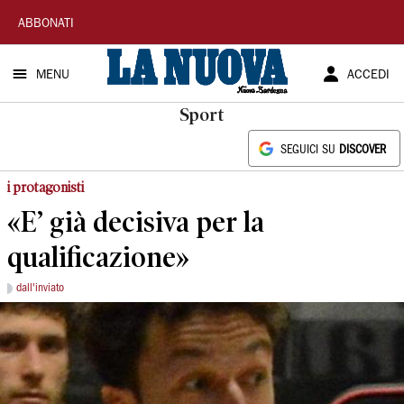
La
ABBONATI
Nuova
MENU
ACCEDI
Sardegna
Sport
SEGUICI SU
DISCOVER
i protagonisti
«E’ già decisiva per la
qualificazione»
dall'inviato