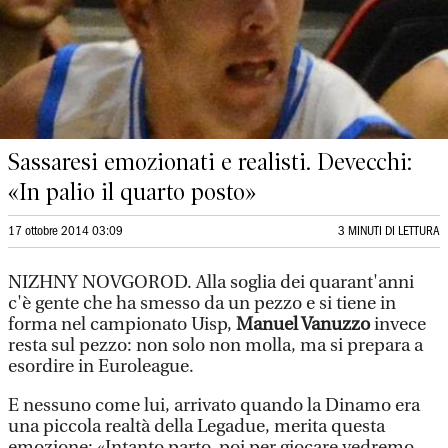
Sassaresi emozionati e realisti. Devecchi:
«In palio il quarto posto»
17 ottobre 2014 03:09
3 MINUTI DI LETTURA
NIZHNY NOVGOROD. Alla soglia dei quarant'anni
c'è gente che ha smesso da un pezzo e si tiene in
forma nel campionato Uisp,
Manuel Vanuzzo
invece
resta sul pezzo: non solo non molla, ma si prepara a
esordire in Euroleague.
E nessuno come lui, arrivato quando la Dinamo era
una piccola realtà della Legadue, merita questa
emozione: «Intanto parto, poi per giocare vedremo _