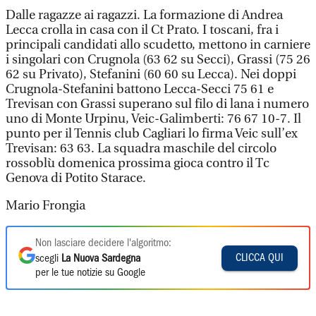
Dalle ragazze ai ragazzi. La formazione di Andrea
Lecca crolla in casa con il Ct Prato. I toscani, fra i
principali candidati allo scudetto, mettono in carniere
i singolari con Crugnola (63 62 su Secci), Grassi (75 26
62 su Privato), Stefanini (60 60 su Lecca). Nei doppi
Crugnola-Stefanini battono Lecca-Secci 75 61 e
Trevisan con Grassi superano sul filo di lana i numero
uno di Monte Urpinu, Veic-Galimberti: 76 67 10-7. Il
punto per il Tennis club Cagliari lo firma Veic sull’ex
Trevisan: 63 63. La squadra maschile del circolo
rossoblù domenica prossima gioca contro il Tc
Genova di Potito Starace.
Mario Frongia
Non lasciare decidere l'algoritmo:
CLICCA QUI
scegli
La Nuova Sardegna
per le tue notizie su Google