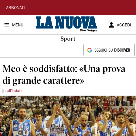
La
ABBONATI
Nuova
MENU
ACCEDI
Sardegna
Sport
SEGUICI SU
DISCOVER
Meo è soddisfatto: «Una prova
di grande carattere»
dall’inviato