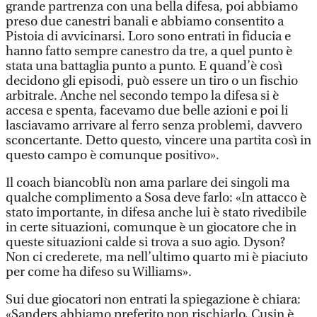
grande partrenza con una bella difesa, poi abbiamo
preso due canestri banali e abbiamo consentito a
Pistoia di avvicinarsi. Loro sono entrati in fiducia e
hanno fatto sempre canestro da tre, a quel punto è
stata una battaglia punto a punto. E quand’è così
decidono gli episodi, può essere un tiro o un fischio
arbitrale. Anche nel secondo tempo la difesa si è
accesa e spenta, facevamo due belle azioni e poi li
lasciavamo arrivare al ferro senza problemi, davvero
sconcertante. Detto questo, vincere una partita così in
questo campo è comunque positivo».
Il coach biancoblù non ama parlare dei singoli ma
qualche complimento a Sosa deve farlo: «In attacco è
stato importante, in difesa anche lui è stato rivedibile
in certe situazioni, comunque è un giocatore che in
queste situazioni calde si trova a suo agio. Dyson?
Non ci crederete, ma nell’ultimo quarto mi è piaciuto
per come ha difeso su Williams».
Sui due giocatori non entrati la spiegazione è chiara:
«Sanders abbiamo preferito non rischiarlo, Cusin è