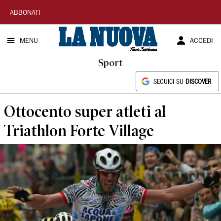
La
ABBONATI
Nuova
MENU
ACCEDI
Sardegna
Sport
SEGUICI SU
DISCOVER
Ottocento super atleti al
Triathlon Forte Village