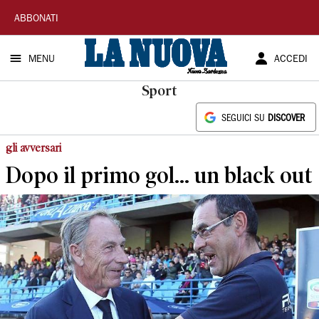
La
ABBONATI
Nuova
MENU
ACCEDI
Sardegna
Sport
SEGUICI SU
DISCOVER
gli avversari
Dopo il primo gol... un black out