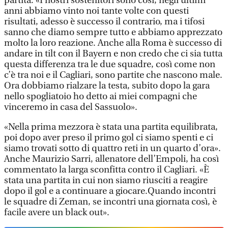
partita. «I nostri sostenitori sono così, negli ultimi
anni abbiamo vinto noi tante volte con questi
risultati, adesso è successo il contrario, ma i tifosi
sanno che diamo sempre tutto e abbiamo apprezzato
molto la loro reazione. Anche alla Roma è successo di
andare in tilt con il Bayern e non credo che ci sia tutta
questa differenza tra le due squadre, così come non
c’è tra noi e il Cagliari, sono partite che nascono male.
Ora dobbiamo rialzare la testa, subito dopo la gara
nello spogliatoio ho detto ai miei compagni che
vinceremo in casa del Sassuolo».
«Nella prima mezzora è stata una partita equilibrata,
poi dopo aver preso il primo gol ci siamo spenti e ci
siamo trovati sotto di quattro reti in un quarto d’ora».
Anche Maurizio Sarri, allenatore dell’Empoli, ha così
commentato la larga sconfitta contro il Cagliari. «È
stata una partita in cui non siamo riusciti a reagire
dopo il gol e a continuare a giocare.Quando incontri
le squadre di Zeman, se incontri una giornata così, è
facile avere un black out».