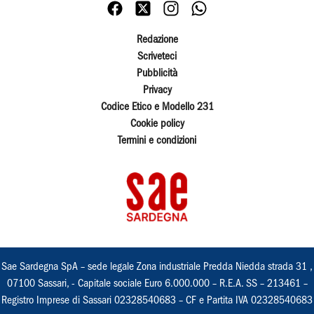
Redazione
Scriveteci
Pubblicità
Privacy
Codice Etico e Modello 231
Cookie policy
Termini e condizioni
Sae Sardegna SpA – sede legale Zona industriale Predda Niedda strada 31 ,
07100 Sassari, - Capitale sociale Euro 6.000.000 – R.E.A. SS – 213461 –
Registro Imprese di Sassari 02328540683 – CF e Partita IVA 02328540683