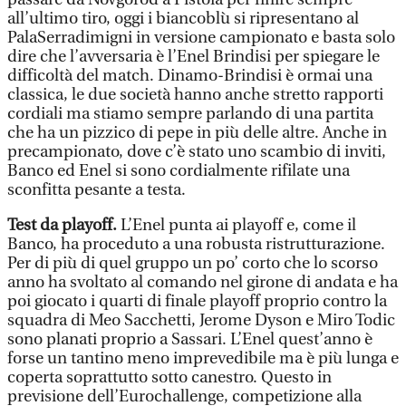
all’ultimo tiro, oggi i biancoblù si ripresentano al
PalaSerradimigni in versione campionato e basta solo
dire che l’avversaria è l’Enel Brindisi per spiegare le
difficoltà del match. Dinamo-Brindisi è ormai una
classica, le due società hanno anche stretto rapporti
cordiali ma stiamo sempre parlando di una partita
che ha un pizzico di pepe in più delle altre. Anche in
precampionato, dove c’è stato uno scambio di inviti,
Banco ed Enel si sono cordialmente rifilate una
sconfitta pesante a testa.
Test da playoff.
L’Enel punta ai playoff e, come il
Banco, ha proceduto a una robusta ristrutturazione.
Per di più di quel gruppo un po’ corto che lo scorso
anno ha svoltato al comando nel girone di andata e ha
poi giocato i quarti di finale playoff proprio contro la
squadra di Meo Sacchetti, Jerome Dyson e Miro Todic
sono planati proprio a Sassari. L’Enel quest’anno è
forse un tantino meno imprevedibile ma è più lunga e
coperta soprattutto sotto canestro. Questo in
previsione dell’Eurochallenge, competizione alla