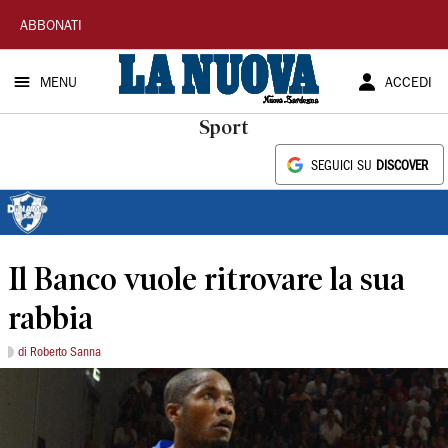
La
ABBONATI
Nuova
MENU
ACCEDI
Sardegna
Sport
SEGUICI SU
DISCOVER
Il Banco vuole ritrovare la sua
rabbia
di Roberto Sanna