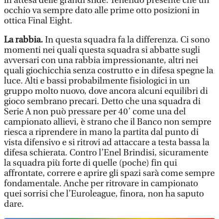
in attesa delle grandi sfide. Tenendo presente che un
occhio va sempre dato alle prime otto posizioni in
ottica Final Eight.
La rabbia.
In questa squadra fa la differenza. Ci sono
momenti nei quali questa squadra si abbatte sugli
avversari con una rabbia impressionante, altri nei
quali giochicchia senza costrutto e in difesa spegne la
luce. Alti e bassi probabilmente fisiologici in un
gruppo molto nuovo, dove ancora alcuni equilibri di
gioco sembrano precari. Detto che una squadra di
Serie A non può pressare per 40’ come una del
campionato allievi, è strano che il Banco non sempre
riesca a riprendere in mano la partita dal punto di
vista difensivo e si ritrovi ad attaccare a testa bassa la
difesa schierata. Contro l’Enel Brindisi, sicuramente
la squadra più forte di quelle (poche) fin qui
affrontate, correre e aprire gli spazi sarà come sempre
fondamentale. Anche per ritrovare in campionato
quei sorrisi che l’Euroleague, finora, non ha saputo
dare.