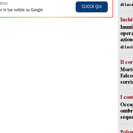
itmo:
di Luca
CLICCA QUI
r le tue notizie su Google
Inch
Immig
opera
azion
di Luc
Il co
Morte
Falco
sorri
I con
Occup
ombrel
sequ
Pole