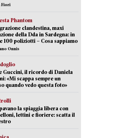
 Fiori
iesta Phantom
razione clandestina, maxi
zione della Dda in Sardegna: in
e 100 poliziotti – Cosa sappiamo
iano Onnis
rdoglio
 Guccini, il ricordo di Daniela
ni: «Mi scappa sempre un
so quando vedo questa foto»
trolli
avano la spiaggia libera con
loni, lettini e fioriere: scatta il
estro
mica