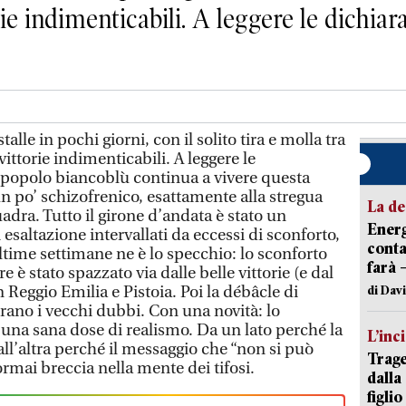
rie indimenticabili. A leggere le dichiaraz
alle in pochi giorni, con il solito tira e molla tra
 vittorie indimenticabili. A leggere le
il popolo biancoblù continua a vivere questa
n po’ schizofrenico, esattamente alla stregua
La de
uadra. Tutto il girone d’andata è stato un
Energ
esaltazione intervallati da eccessi di sconforto,
conta
ltime settimane ne è lo specchio: lo sconforto
farà 
è stato spazzato via dalle belle vittorie (e dal
 Reggio Emilia e Pistoia. Poi la débâcle di
di Dav
rano i vecchi dubbi. Con una novità: lo
 una sana dose di realismo. Da un lato perché la
L’inc
ll’altra perché il messaggio che “non si può
Trage
rmai breccia nella mente dei tifosi.
dalla
figlio