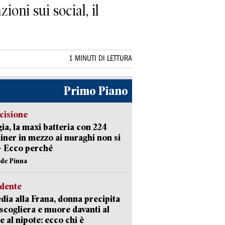
ioni sui social, il
1 MINUTI DI LETTURA
Primo Piano
cisione
ia, la maxi batteria con 224
iner in mezzo ai nuraghi non si
– Ecco perché
ide Pinna
idente
dia alla Frana, donna precipita
 scogliera e muore davanti al
 e al nipote: ecco chi è