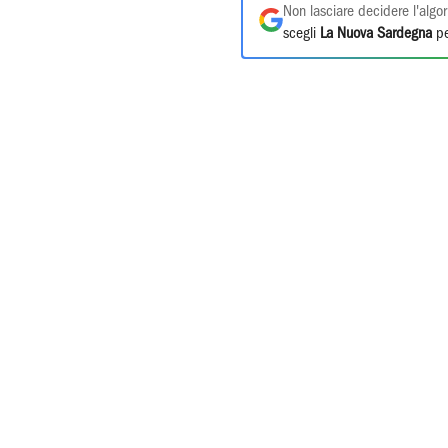
Non lasciare decidere l'algor
scegli
La Nuova Sardegna
pe