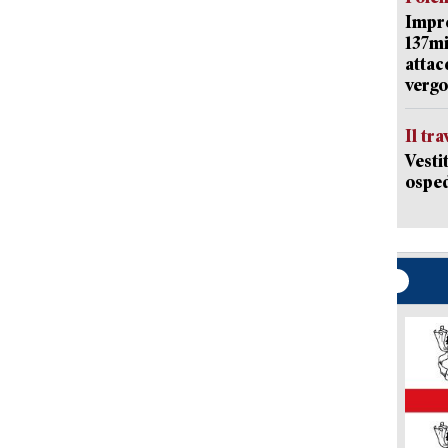
Impr
137mi
attac
vergo
Il tr
Vesti
osped