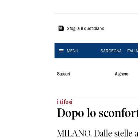
La
Nuova
Sardegna
Sfoglia il quotidiano
MENU
SARDEGNA
ITALI
Sassari
Alghero
i tifosi
Dopo lo sconfort
MILANO. Dalle stelle all