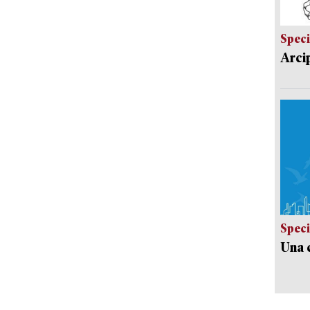
Speci
Arci
Speci
Una c