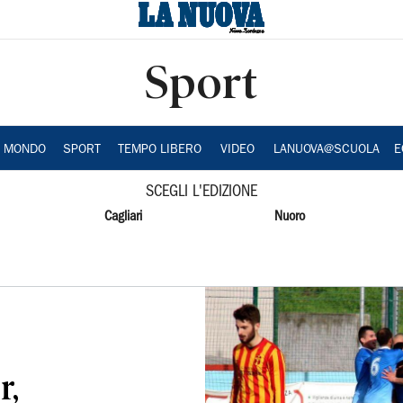
Sport
A MONDO
SPORT
TEMPO LIBERO
VIDEO
LANUOVA@SCUOLA
E
SCEGLI L'EDIZIONE
Cagliari
Nuoro
r,