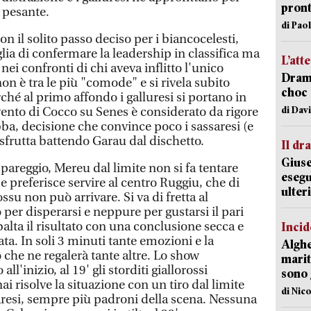
pron
 pesante.
di Pao
con il solito passo deciso per i biancocelesti,
lia di confermare la leadership in classifica ma
L’att
 nei confronti di chi aveva inflitto l'unico
Dramm
non è tra le più "comode" e si rivela subito
choc 
ché al primo affondo i galluresi si portano in
di Dav
ervento di Cocco su Senes è considerato da rigore
Ibba, decisione che convince poco i sassaresi (e
u sfrutta battendo Garau dal dischetto.
Il d
Giuse
 pareggio, Mereu dal limite non si fa tentare
esegu
e preferisce servire al centro Ruggiu, che di
ulter
ossu non può arrivare. Si va di fretta al
er disperarsi e neppure per gustarsi il pari
alta il risultato con una conclusione secca e
Incid
ata. In soli 3 minuti tante emozioni e la
Alghe
che ne regalerà tante altre. Lo show
marit
all'inizio, al 19' gli storditi giallorossi
sono 
ai risolve la situazione con un tiro dal limite
di Nic
assaresi, sempre più padroni della scena. Nessuna