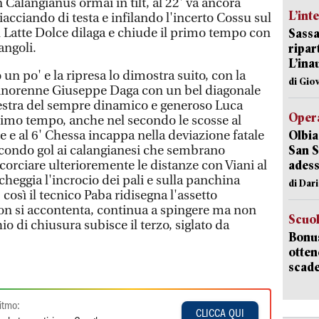
un Calangianus ormai in tilt, al 22' va ancora
L’int
acciando di testa e infilando l'incerto Cossu sul
l Latte Dolce dilaga e chiude il primo tempo con
Sassa
angoli.
ripar
L’ina
 po' e la ripresa lo dimostra suito, con la
di Gio
minorenne Giuseppe Daga con un bel diagonale
 destra del sempre dinamico e generoso Luca
Opera
imo tempo, anche nel secondo le scosse al
 e al 6' Chessa incappa nella deviazione fatale
Olbia
econdo gol ai calangianesi che sembrano
San S
ccorciare ulterioremente le distanze con Viani al
adess
 scheggia l'incrocio dei pali e sulla panchina
di Dar
così il tecnico Paba ridisegna l'assetto
 non si accontenta, continua a spingere ma non
Scuo
chio di chiusura subisce il terzo, siglato da
Bonus
otten
scade
itmo:
CLICCA QUI