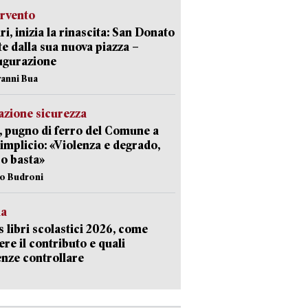
ervento
ri, inizia la rinascita: San Donato
te dalla sua nuova piazza –
ugurazione
vanni Bua
zione sicurezza
, pugno di ferro del Comune a
implicio: «Violenza e degrado,
o basta»
io Budroni
la
 libri scolastici 2026, come
ere il contributo e quali
nze controllare