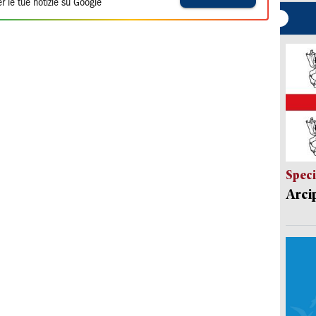
r le tue notizie su Google
Speci
Arci