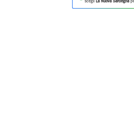
scegli
La Nuova Sardegna
pe