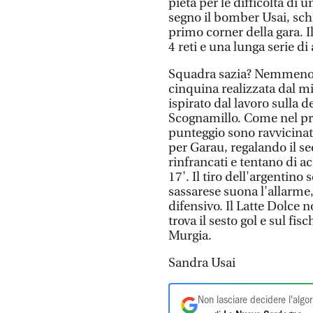
pietà per le difficoltà di 
segno il bomber Usai, schi
primo corner della gara. I
4 reti e una lunga serie di 
Squadra sazia? Nemmeno un
cinquina realizzata dal 
ispirato dal lavoro sulla
Scognamillo. Come nel pr
punteggio sono ravvicinate
per Garau, regalando il s
rinfrancati e tentano di a
17'. Il tiro dell'argentino
sassarese suona l'allarme, 
difensivo. Il Latte Dolce
trova il sesto gol e sul fis
Murgia.
Sandra Usai
Non lasciare decidere l'algor