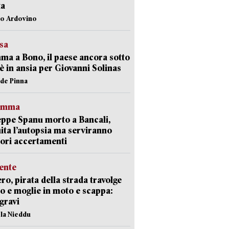
ta
lo Ardovino
esa
a a Bono, il paese ancora sotto
è in ansia per Giovanni Solinas
ide Pinna
ramma
ppe Spanu morto a Bancali,
ita l’autopsia ma serviranno
iori accertamenti
ente
ro, pirata della strada travolge
o e moglie in moto e scappa:
gravi
ola Nieddu