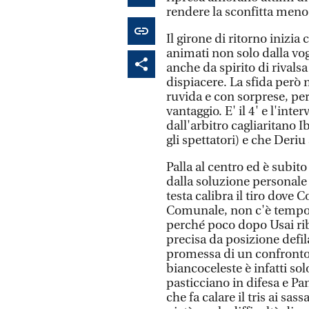
rendere la sconfitta meno
Il girone di ritorno inizia 
animati non solo dalla vog
anche da spirito di rivalsa
dispiacere. La sfida però 
ruvida e con sorprese, per
vantaggio. E' il 4' e l'int
dall'arbitro cagliaritano 
gli spettatori) e che Deri
Palla al centro ed è subito
dalla soluzione personale 
testa calibra il tiro dove C
Comunale, non c'è tempo p
perché poco dopo Usai rib
precisa da posizione defil
promessa di un confronto 
biancoceleste è infatti solo 
pasticciano in difesa e Pan
che fa calare il tris ai s