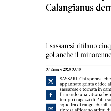
Calangianus dem
I sassaresi rifilano ci
gol anche il minorenn
07 gennaio 2016 03:46
SASSARI. Chi sperava che l
appannato grinta e idee al
sassarese è tornata in c
firmando una vittoria ben 
tempo i ragazzi di Paba so
squadra di rango che all'an
ripresa affiorano attimi di