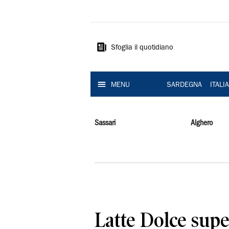
La
Nuova
Sardegna
Sfoglia il quotidiano
MENU
SARDEGNA
ITALI
Sassari
Alghero
Latte Dolce supe