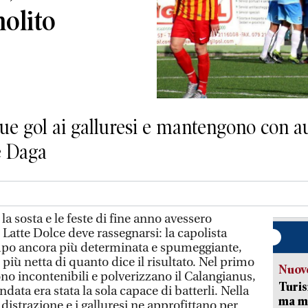
olito
nque gol ai galluresi e mantengono con au
e Daga
a sosta e le feste di fine anno avessero
 Latte Dolce deve rassegnarsi: la capolista
ampo ancora più determinata e spumeggiante,
più netta di quanto dice il risultato. Nel primo
Nuove
no incontenibili e polverizzano il Calangianus,
Turis
data era stata la sola capace di batterli. Nella
ma ma
 distrazione e i galluresi ne approfittano per