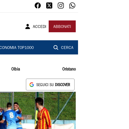
ACCEDI
ABBONATI
CONOMIA TOP1000
CERCA
Olbia
Oristano
SEGUICI SU
DISCOVER