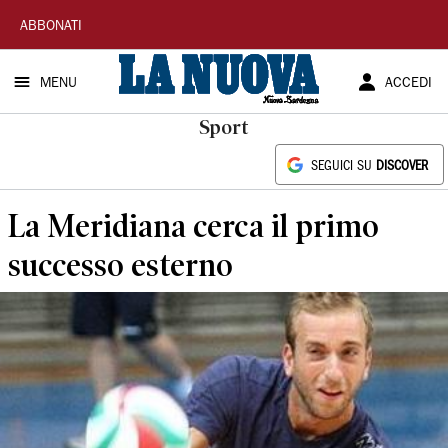
La
ABBONATI
Nuova
MENU
ACCEDI
Sardegna
Sport
SEGUICI SU
DISCOVER
La Meridiana cerca il primo
successo esterno