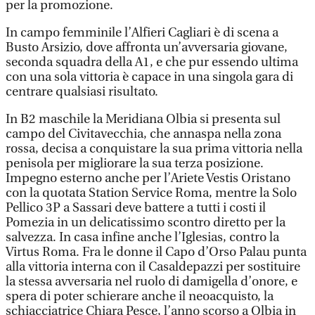
per la promozione.
In campo femminile l’Alfieri Cagliari è di scena a
Busto Arsizio, dove affronta un’avversaria giovane,
seconda squadra della A1, e che pur essendo ultima
con una sola vittoria è capace in una singola gara di
centrare qualsiasi risultato.
In B2 maschile la Meridiana Olbia si presenta sul
campo del Civitavecchia, che annaspa nella zona
rossa, decisa a conquistare la sua prima vittoria nella
penisola per migliorare la sua terza posizione.
Impegno esterno anche per l’Ariete Vestis Oristano
con la quotata Station Service Roma, mentre la Solo
Pellico 3P a Sassari deve battere a tutti i costi il
Pomezia in un delicatissimo scontro diretto per la
salvezza. In casa infine anche l’Iglesias, contro la
Virtus Roma. Fra le donne il Capo d’Orso Palau punta
alla vittoria interna con il Casaldepazzi per sostituire
la stessa avversaria nel ruolo di damigella d’onore, e
spera di poter schierare anche il neoacquisto, la
schiacciatrice Chiara Pesce, l’anno scorso a Olbia in